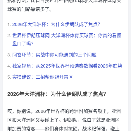
据和打法，比盲目找世界杯伊朗压球网-大洋洲杯体育买
球赛的门路靠谱多了。
1.
2026年大洋洲杯：为什么伊朗队成了焦点？
2.
世界杯伊朗压球网-大洋洲杯体育买球赛：你真的看懂
盘口了吗？
3.
问答环节：实战中你可能遇到的三个问题
4.
独家视角：从2025年世界杯预选赛数据看2026年趋势
5.
实操建议：三招帮你避开雷区
2026年大洋洲杯：为什么伊朗队成了焦点？
哎，你别说，2026年世界杯的跨洲附加赛名额里，亚洲
区和大洋洲区又要碰上了。伊朗队，说白了就是亚洲区
附加赛的常客——他们身体对抗硬，战术纪律强，碰上