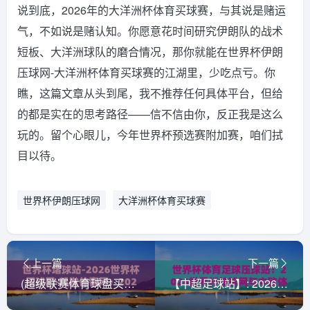
说到底，2026年的大洋洲杯体育买球赛，与其说是赌运
气，不如说是赌认知。你愿意花时间研究伊朗队的战术
短板、大洋洲球队的磨合情况，那你就能在世界杯伊朗
压球网-大洋洲杯体育买球赛的江湖里，少吃点亏。你
瞧，这篇文章从头到尾，我不推荐任何具体平台，但给
的都是实在的思考路径——信不信由你，反正我是这么
玩的。留个心眼儿，今年世界杯预选赛附加赛，咱们拭
目以待。
世界杯伊朗压球网
大洋洲杯体育买球赛
上一篇
下一篇
(超级联赛体育球盘买球站) 的2026新趋势：理性投注与风险警示
【中超足球站】: 2026赛季观赛指南，球迷必备的数字化生存手册