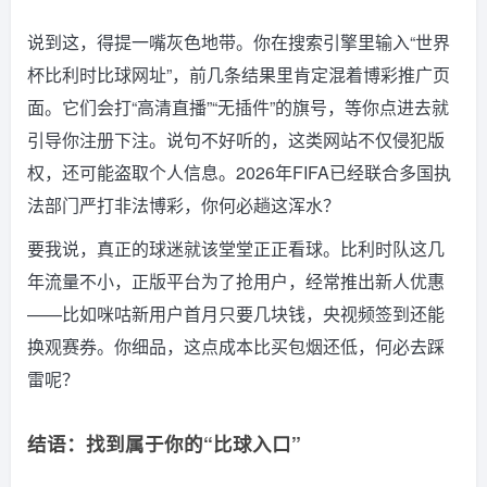
说到这，得提一嘴灰色地带。你在搜索引擎里输入“世界
杯比利时比球网址”，前几条结果里肯定混着博彩推广页
面。它们会打“高清直播”“无插件”的旗号，等你点进去就
引导你注册下注。说句不好听的，这类网站不仅侵犯版
权，还可能盗取个人信息。2026年FIFA已经联合多国执
法部门严打非法博彩，你何必趟这浑水？
要我说，真正的球迷就该堂堂正正看球。比利时队这几
年流量不小，正版平台为了抢用户，经常推出新人优惠
——比如咪咕新用户首月只要几块钱，央视频签到还能
换观赛券。你细品，这点成本比买包烟还低，何必去踩
雷呢？
结语：找到属于你的“比球入口”