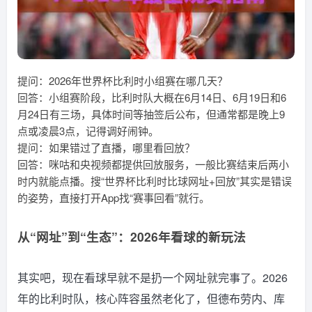
提问：2026年世界杯比利时小组赛在哪几天？
回答：小组赛阶段，比利时队大概在6月14日、6月19日和6
月24日有三场，具体时间等抽签后公布，但通常都是晚上9
点或凌晨3点，记得调好闹钟。
提问：如果错过了直播，哪里看回放？
回答：咪咕和央视频都提供回放服务，一般比赛结束后两小
时内就能点播。搜“世界杯比利时比球网址+回放”其实是错误
的姿势，直接打开App找“赛事回看”就行。
从“网址”到“生态”：2026年看球的新玩法
其实吧，现在看球早就不是扔一个网址就完事了。2026
年的比利时队，核心阵容虽然老化了，但德布劳内、库