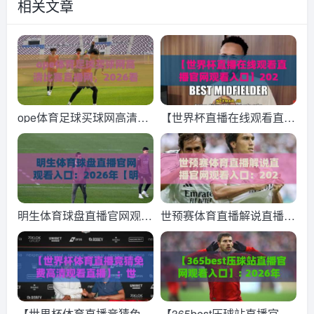
相关文章
ope体育足球买球网高清比
【世界杯直播在线观看直播
赛直播网，2026看球赛的
官网观看入口】2026年观
新选择？
赛指南：这几个官方入口与
备用通道，球迷请收好！
明生体育球盘直播官网观看
世预赛体育直播解说直播官
入口：2026年【明生体育
网观看入口：2026年球迷
球盘直播官网观看入口】全
必藏的观赛指南
新升级体验指南
【世界杯体育直播竞猜免费
【365best压球站直播官网