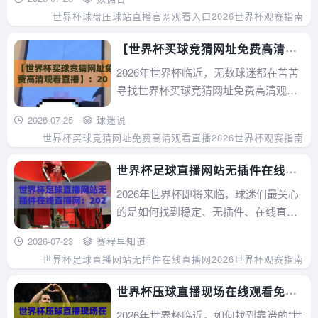
世界杯球盘压球站直播官网观看入口的
世界杯球盘压球站直播官网观看入口
2026世界杯观赛指南
真假，避开广告陷阱和赌博风险，同时
聊聊球盘压球站的本质是什么。实用技
【世界杯买球竞猜网址免费高清观
巧+真实经验，帮你省下瞎折腾的时
看直播】：2026年球迷必收藏的观
2026年世界杯临近，无数球迷都在苦苦
间。...
赛指南
寻找世界杯买球竞猜网址免费高清观看
直播。本文结合实战经验与用户反馈，
2026-07-25
球迷说
帮你避开弹窗陷阱、木马链接和画质糊
世界杯买球竞猜网址免费高清观看直播
2026世界杯观赛指南
成马赛克的坑，教你如何零成本享受高
清赛事并安全参与竞猜。从官方平台到
世界杯足球直播网站无插件在线直
小众免注册网址，从画质对比到避坑指
播网：2026年观赛新选择，告别卡
2026年世界杯即将来临，球迷们最关心
南，一篇全搞定...
顿烦恼
的是如何找到稳定、无插件、在线直接
观看的直播网站。本文从实际使用场景
2026-07-23
赛程早知道
出发，分享了选择无插件直播网站的三
世界杯足球直播网站无插件在线直播网
2026世界杯观赛指南
大核心标准、常见陷阱以及实用的观赛
技巧。无论你是上班族、新球迷还是海
世界杯压球直播现场在线观看免费
外党，都能从中找到适合自己的看球方
直播站，【世界杯压球直播现场在
2026年世界杯临近，如何找到靠谱的“世
案。告别卡顿与...