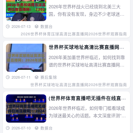
网： 【2026世界杯体育压球高清
2026年世界杯战火已经烧到北美三大
比赛直播网】 球迷必藏的四大观赛
国，你有没有发现，身边不少老球迷都
秘籍
在悄悄讨论同一个词：2026世界杯体育
2026-07-13
数据台
压球高清比赛直播网？说实话，以前看
2026世界杯体育压球高清比赛直播网
2026世界杯观赛指南
球顶多找个免费源凑合，但今年情况完
全不同——高清画质、实时压球互动、
世界杯买球地址高清比赛直播网：
多角度回放，缺一不可。依我看，真正
2026年球迷必看的五大观赛新趋势
2026年美加墨世界杯临近，如何找到靠
懂行的家伙早...
谱的世界杯买球地址高清比赛直播网成
了球迷头等大事。本文从平台选择、安
2026-07-11
赛后集锦
全避坑、隐藏功能、硬件升级等角度，
世界杯买球地址高清比赛直播网
2026世界杯观赛指南
结合真实用户反馈与行业洞察，为你拆
解观赛新趋势。不吹不黑，只讲干货
(世界杯体育直播吧无插件在线直播
——看完这篇，你再也不会被钓鱼网站
网)：2026年看球新姿势，零门槛
2026年世界杯临近，如何零门槛看球成
坑了。...
畅享绿茵激情
为球迷最关心的话题。本文深度评测“世
界杯体育直播吧无插件在线直播网”，从
2026-07-10
数据台
优势对比、使用技巧、潜在风险等角