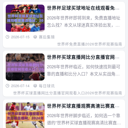
看完这篇实操指南——从主流平台隐藏
世界杯足球买球地址在线观看免费
技巧到小众渠道实测，甚至还有我踩过
直播站，2026年球迷必备的观赛指
2026年世界杯即将到来，免费直播地址
的坑和解决思路...
南
怎么找？本文从球迷真实体验出发，拆
解“世界杯足球买球地址在线观看免费直
2026-07-15
赛后集锦
播站”的实用技巧，包括免费渠道真假鉴
世界杯免费直播
2026世界杯观赛指南
别、常见陷阱避雷、手机观看安全指
南，以及如何提前准备备用方案。不讲
世界杯买球直播网比分直播官网观
虚的，全是实测干货，帮你在不花冤枉
看入口！2026世界杯观赛指南与实
2026年世界杯临近，如何快速找到最可
钱的前提下，...
用技巧
靠的直播和比分入口？本文从实战角度
出发，拆解世界杯买球直播网比分直播
2026-07-14
每日球讯
官网观看入口的识别技巧、数据来源优
世界杯买球直播网比分直播官网观看入口
2026世界杯观赛指南
势与具体操作步骤。结合真实用户反馈
与官方渠道特征，帮你避开仿冒网站、
世界杯买球直播观赛高清比赛直播
延迟数据等雷区，轻松享受高清及时的
网，2026年观赛神器你选对了吗？
2026年世界杯脚步临近，如何选一个靠
比赛体验。无论...
谱的“世界杯买球直播观赛高清比赛直播