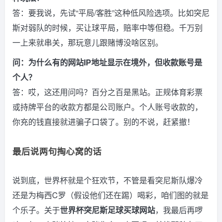
答：要我说，先试“平局/客胜”这种低风险选项。比如突尼
斯对弱队的时候，买让球平局，赔率中等但稳。千万别
一上来就串关，那玩意儿跟赌博没啥区别。
问：为什么有的网站IP地址显示在境外，但收款账号是
个人？
答：哎，这还用问吗？百分之百是黑站。正规体育彩票
或持牌平台的收款方都是公司账户。个人账号收款的，
你充的钱直接就进骗子口袋了。别的不说，赶紧撤！
最后说两句掏心窝的话
说到底，世界杯就是个狂欢节，不管是看突尼斯队爆冷
还是为梅西C罗（假设他们还在踢）喝彩，咱们图的就是
个乐子。关于
世界杯突尼斯足球买球网站
，我最后再啰