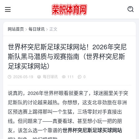
网站首页
>
每日球讯
> 正文
世界杯突尼斯足球买球网站！2026年突尼
斯队黑马潜质与观赛指南（世界杯突尼斯
足球买球网站）
2026-05-19
每日球讯
111
0
说真的，2026年世界杯眼看就要来了，球迷圈里关于突
尼斯队的讨论越来越热。你想想，这支北非劲旅在非洲
区预选赛上踢得那叫一个生猛，三场零封对手直接出
线。但问题来了——真要看球、甚至想小玩一把的朋
友，该怎么选一个靠谱的
世界杯突尼斯足球买球网站