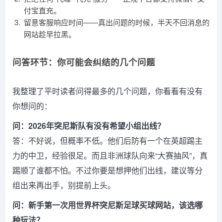
付宝直充。
留意客服响应时间——真出问题的时候，半天不回消息的
网站趁早拉黑。
问答环节：你可能会纠结的几个问题
我整理了平时读者问得最多的几个问题，你看看有没有
你想问的：
问：2026年突尼斯队有没有希望小组出线？
答：不好说，但概率不低。他们后防有一个在英超踢主
力的中卫，经验很足。而且非洲球队向来“大赛抽风”，真
踢顺了谁都不怕。不过你要是想押他们出线，建议等分
组出来再出手，别提前上头。
问：新手第一次用世界杯突尼斯足球买球网站，该选哪
种玩法？