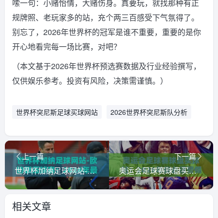
嗦一句：小赌怡情，大赌伤身。真要玩，就找那种有正
规牌照、老玩家多的站，充个两三百感受下气氛得了。
别忘了，2026年世界杯的冠军是谁不重要，重要的是你
开心地看完每一场比赛，对吧？
（本文基于2026年世界杯预选赛数据及行业经验撰写，
仅供娱乐参考。投资有风险，决策需谨慎。）
世界杯突尼斯足球买球网站
2026世界杯突尼斯队分析
上一篇
下一篇
世界杯加纳足球网站-欧协联压球赛：2026年最新玩法与避坑指南
奥运会足球赛球盘买球站：2026年你必须警惕的五大陷阱与正确玩法
相关文章