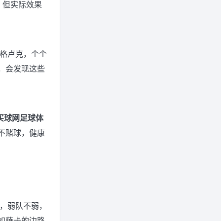
，但实际效果
·格卢克，个个
，会发现这些
买球网足球体
不赌球，健康
强，弱队不弱，
如萨卡的边路