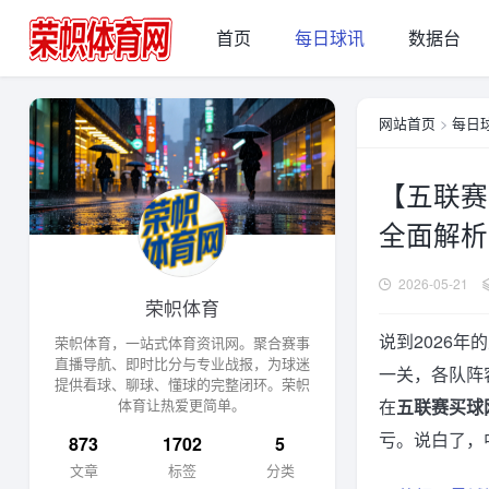
首页
每日球讯
数据台
网站首页
>
每日
【五联赛
全面解析
2026-05-21
荣帜体育
说到2026
荣帜体育，一站式体育资讯网。聚合赛事
直播导航、即时比分与专业战报，为球迷
一关，各队阵
提供看球、聊球、懂球的完整闭环。荣帜
体育让热爱更简单。
在
五联赛买球
亏。说白了，
873
1702
5
文章
标签
分类