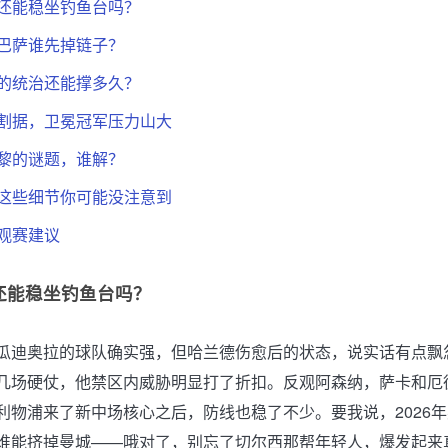
还能稳坐钓鱼台吗？
巴萨谁先掉链子？
的统治还能撑多久？
割据，卫冕冠军压力山大
黎的谜题，谁解？
这些细节你可能没注意到
观赛建议
还能稳坐钓鱼台吗？
瓜迪奥拉的球队确实强，但哈兰德伤愈后的状态，说实话有点飘
几场硬仗，他禁区内威胁明显打了折扣。反观阿森纳，萨卡和厄
利物浦来了新中场核心之后，防线也稳了不少。要我说，2026
谁能挤掉曼城——哦对了，别忘了切尔西那帮年轻人，爆发起来