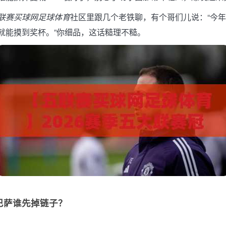
联赛买球网足球体育
社区里跟几个老铁聊，有个哥们儿说：“今
就能摸到奖杯。”你细品，这话糙理不糙。
巴萨谁先掉链子？