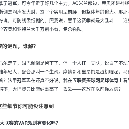
拿了冠军，可今年走了好几个主力。AC米兰那边，莱奥还是神
斯倒是闷声发大财，签了个实用型前腰，但整体年龄偏大。那那
好说，可防线像纸糊的。照我说，意甲这赛季就是大乱斗——谁
拉齐奥和亚特兰大千万别小看，专杀强队。
黎的谜题，谁解？
马尔走了，姆巴佩倒是留下了，但一个人扛一支队，说白了不现
堆年轻人，配合那叫一个生疏。摩纳哥和里昂倒是趁机崛起，马
着？法甲冠军现在还真不好说。我在
五联赛买球网足球体育
上看
赔率，大巴黎只比摩纳哥高了一丢丢——这放在以前你敢信？
这些细节你可能没注意到
五大联赛的VAR规则有变化吗？