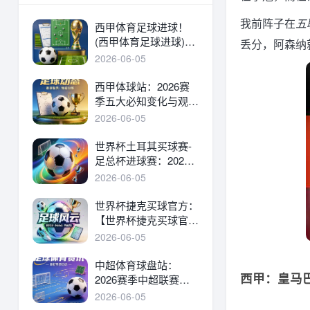
我前阵子在
五
西甲体育足球进球！
(西甲体育足球进球)
丢分，阿森纳
2026赛季哪些射手最
2026-06-05
值得关注？
西甲体球站：2026赛
季五大必知变化与观赛
攻略
2026-06-05
世界杯土耳其买球赛-
足总杯进球赛：2026
年投注策略与数据解析
2026-06-05
世界杯捷克买球官方：
【世界杯捷克买球官
方】2026年必须知道
2026-06-05
的那些事
中超体育球盘站：
西甲：皇马
2026赛季中超联赛投
注与观赛的7个关键点
2026-06-05