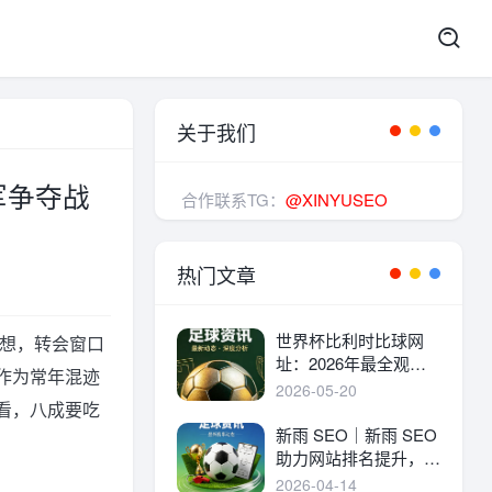
关于我们
军争夺战
合作联系TG：
@XINYUSEO
热门文章
世界杯比利时比球网
想想，转会窗口
址：2026年最全观赛
作为常年混迹
指南与平台推荐
2026-05-20
看，八成要吃
新雨 SEO｜新雨 SEO
助力网站排名提升，新
雨 SEO 打造精准流
2026-04-14