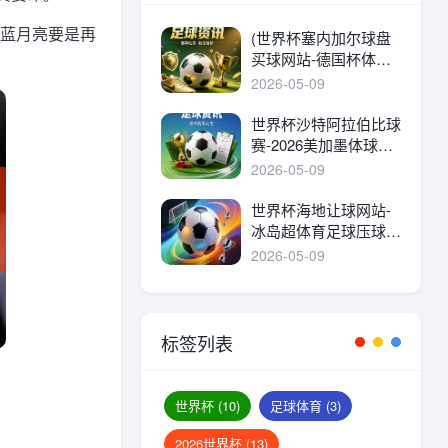
年蓝月亮要是再
(世界杯塞内加尔球盘
买球网站-德国杯体育
球盘) 2026年新赛季，
2026-05-09
这些内幕你知道吗？
世界杯沙特阿拉伯比球
赛-2026美加墨体球
站：绿鹰军团冲击16
2026-05-09
强，你需要知道的5大
看点
世界杯海地让球网站-
冰岛超体育足球压球
站：2026年玩转压球
2026-05-09
的避坑指南
标签列表
世界杯
(10)
足球体育
(3)
2026世界杯
(13)