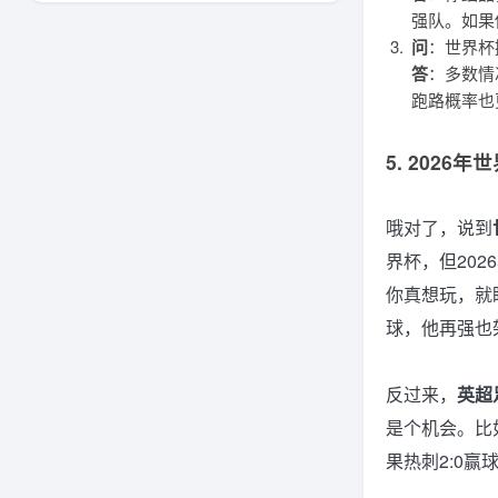
强队。如果
问
：世界杯
答
：多数情
跑路概率也
5. 202
哦对了，说到
界杯，但20
你真想玩，就
球，他再强也
反过来，
英超
是个机会。比
果热刺2:0赢