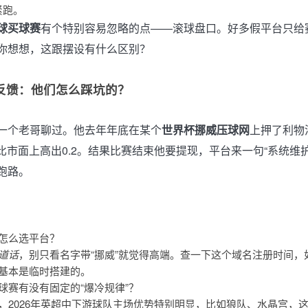
紧跑。
球买球赛
有个特别容易忽略的点——滚球盘口。好多假平台只给
你想想，这跟摆设有什么区别？
实反馈：他们怎么踩坑的？
一个老哥聊过。他去年年底在某个
世界杯挪威压球网
上押了利物
，比市面上高出0.2。结果比赛结束他要提现，平台来一句“系统维
跑路。
怎么选平台？
道话
，别只看名字带“挪威”就觉得高端。查一下这个域名注册时间，如
基本是临时搭建的。
球赛有没有固定的“爆冷规律”？
，2026年英超中下游球队主场优势特别明显，比如狼队、水晶宫，