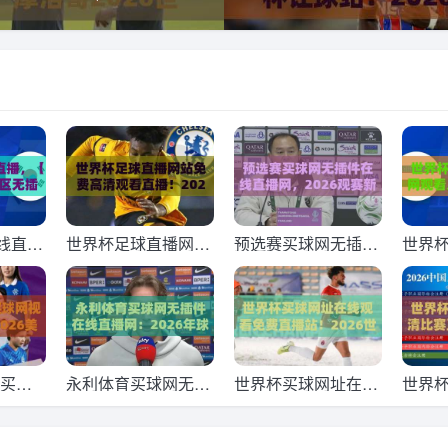
线直
世界杯足球直播网站
预选赛买球网无插件
世界
界杯亚
免费高清观看直播！
在线直播网，2026
官网观
线直播
2026观赛指南与避
观赛新姿势！【预选
6年球
观赛指
坑攻略（世界杯足球
赛买球网】这样用才
选？
直播）
靠谱
区买球
永利体育买球网无插
世界杯买球网址在线
世界
)：2
件在线直播网：202
观看免费直播站！20
高清比
前，球
6年球迷必备的高清
26世界杯观赛新姿势
26年