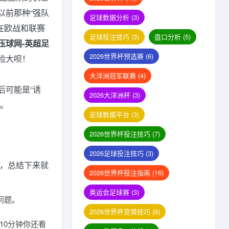
以前那种“强队
足球数据分析
(3)
是在欧战和联赛
足球投注技巧
(3)
盘口分析
(5)
压球网-英超足
2026世界杯预选赛
(6)
险大呗！
大洋洲冠军联赛
(4)
后可能是“诱
2026大洋洲杯
(3)
。
足球数据平台
(3)
2026世界杯投注技巧
(7)
2026足球投注技巧
(3)
，总结下来就
2026世界杯投注指南
(16)
奥运会足球赛
(3)
问题。
。
2026世界杯竞猜技巧
(9)
10分钟你还看