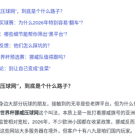
挪威压球网”，到底是个什么路子？
球买球赛：为什么2026年特别容易“翻车”？
论：哪些细节能帮你筛出“黑平台”？
真实反馈：他们怎么踩坑的？
6年世界杯预选赛：挪威队值得跟吗？
结论：别让自己变成“韭菜”
挪威压球网”，到底是个什么路子？
身边大部分玩球的朋友，接触到的无非是些老牌平台，但为什么
世界杯挪威压球网
这个叫法，本质上是一批打着挪威旗号的亚洲
监管相对宽松，2026年，不少欧洲小国都在收紧政策，挪威反而
，这些网站大多服务器在境外，但客户十有八九是咱们国内玩家