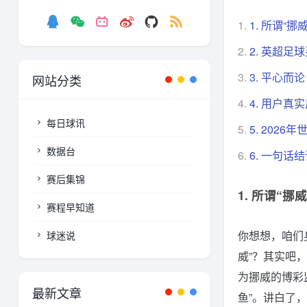
1.
1. 所谓“
2.
2. 英超足
3.
3. 平心而
网站分类
4.
4. 用户
每日球讯
5.
5. 202
数据台
6.
6. 一句话
赛后集锦
1. 所谓“
赛程早知道
你想想，咱们
球迷说
威”？其实吧，
为挪威的博彩
最新文章
鱼”。讲白了