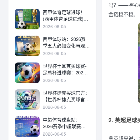
吗？——
平心
西甲体育足球进球！
金链稳不稳。
(西甲体育足球进球)
2026赛季哪些射手最
2026-06-05
值得关注？
西甲体球站：2026赛
季五大必知变化与观赛
攻略
2026-06-05
世界杯土耳其买球赛-
足总杯进球赛：2026
年投注策略与数据解析
2026-06-05
世界杯捷克买球官方：
【世界杯捷克买球官
方】2026年必须知道
2026-06-05
的那些事
2. 英超足
中超体育球盘站：
2026赛季中超联赛投
注与观赛的7个关键点
2026-06-05
拿英超来说，