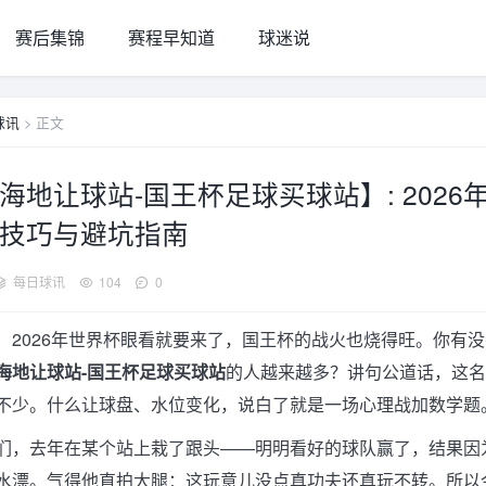
赛后集锦
赛程早知道
球迷说
球讯
> 正文
海地让球站-国王杯足球买球站】: 2026
技巧与避坑指南
每日球讯
104
0
！2026年世界杯眼看就要来了，国王杯的战火也烧得旺。你有
海地让球站-国王杯足球买球站
的人越来越多？讲句公道话，这名
不少。什么让球盘、水位变化，说白了就是一场心理战加数学题
们，去年在某个站上栽了跟头——明明看好的球队赢了，结果因
水漂。气得他直拍大腿：这玩意儿没点真功夫还真玩不转。所以