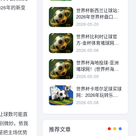
量，新雨 SEO 实现长
26年的新变
效优化
世界杯新西兰让球站：
2026年世界杯盘口预
测与实战解析
2026-05-20
世界杯比利时让球官
方-金杯体育堵球网：
2026最新盘口深度解
2026-05-08
析
世界杯海地投球-亚洲
堵球网！(世界杯海地
投球)背后的战术博弈
2026-05-09
与风险警示
世界杯卡塔尔足球买球
网：2026年玩转乐鱼
买球排名策略足球体育
2026-05-08
的实用指南
让球数可能直
别微妙。依我
推荐文章
这是把主场优势