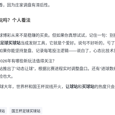
香，因为庄家调盘有滞后性。
能玩吗？个人看法
球博彩从来不是稳赚的买卖。但如果你真想试试，记住一句：别
杯足球买球站
当成发财工具，它就是个爱好。说句不好听的，亏了
如果你能坚持复盘、记录每笔投注逻辑——说白了，心态比技术
026年有哪些新玩法值得关注？
站推出了“动态让球”，根据比赛进程实时调整盘口。还有“进球数
险也大。
年足球大年，世界杯和国王杯双线开火，
让球站
和
买球站
的热度只会
球站
国王杯足球买球站