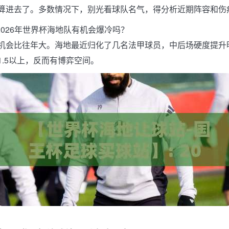
算进去了。多数情况下，别光看球队名气，得分析近期阵容和伤
2026年世界杯海地队有机会爆冷吗？
机会比往年大。海地最近归化了几名法甲球员，中后场硬度提升
1.5以上，反而有博弈空间。