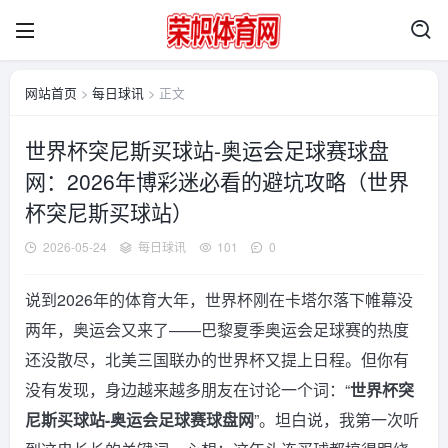
网站首页
>
每日球讯
> 正文
世界杯突尼斯买球站-奥运会足球赛球盘
网：2026年博彩迷必看的避坑攻略（世界
杯突尼斯买球站）
2026-05-24
每日球讯
101
0
说到2026年的体育大年，世界杯刚在卡塔尔落下帷幕没
两年，奥运会又来了——巴黎夏季奥运会足球赛的热度
还没散尽，北美三国联办的世界杯又提上日程。但你有
没有发现，身边越来越多朋友在讨论一个词：“
世界杯突
尼斯买球站-奥运会足球赛球盘网
”。坦白说，我第一次听