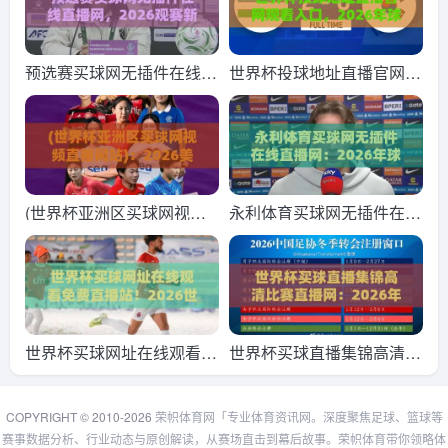
直播）
预选赛买球网无插件在线直
世界杯投球地址直播官网观
播网，2026观赛新姿势！
看入口，2026年球迷们该
【预选赛买球网】这样用才
怎么选？
靠谱
(世界杯亚洲区买球网视频
永利体育买球网无插件在线
直播网站)：2026美加墨之
直播网：2026年球迷必备
前，球迷该怎么挑平台？
的高清观赛神器
世界杯买球网址在线观看免
世界杯买球直播集锦高清比
费直播站！2026世界杯观
赛直播网：2026年观赛首
赛新姿势（世界杯买球网址
选平台推荐
COPYRIGHT © 2010-2026
荣帜体育网「专业体育资讯网。深度聚焦足球、篮球等
赛事数据分析、行业动态与原创解读，从赛场直击到幕后故事。荣帜体育带你领略体
在线观看免费直播站）你ge