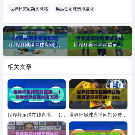
世界杯突尼斯买球站
奥运会足球赛球盘网
上一篇
下一篇
(世界杯刚果金球盘网)：2026年看球新姿势，刚果金博彩平台到底靠不靠谱？
世界杯奥地利竞猜足球赛-ope买球足球体育：2026年球迷必看的下注指南与赛事分析
相关文章
世界杯足球在线直播，【直
世界杯足球直播网站免费高
播世界杯亚洲区无插件在线
清观看直播！2026观赛指
直播网】2026年观赛指南
南与避坑攻略（世界杯足球