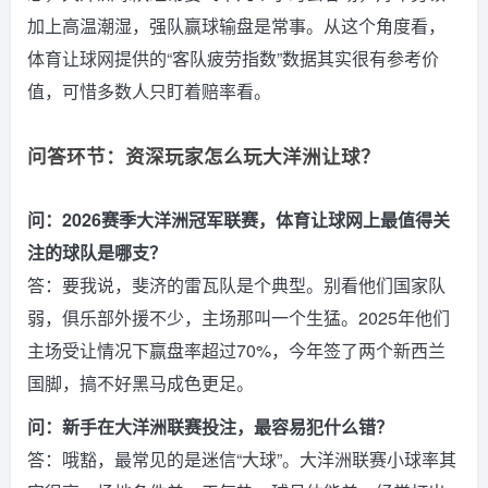
加上高温潮湿，强队赢球输盘是常事。从这个角度看，
体育让球网提供的“客队疲劳指数”数据其实很有参考价
值，可惜多数人只盯着赔率看。
问答环节：资深玩家怎么玩大洋洲让球？
问：2026赛季大洋洲冠军联赛，体育让球网上最值得关
注的球队是哪支？
答：要我说，斐济的雷瓦队是个典型。别看他们国家队
弱，俱乐部外援不少，主场那叫一个生猛。2025年他们
主场受让情况下赢盘率超过70%，今年签了两个新西兰
国脚，搞不好黑马成色更足。
问：新手在大洋洲联赛投注，最容易犯什么错？
答：哦豁，最常见的是迷信“大球”。大洋洲联赛小球率其