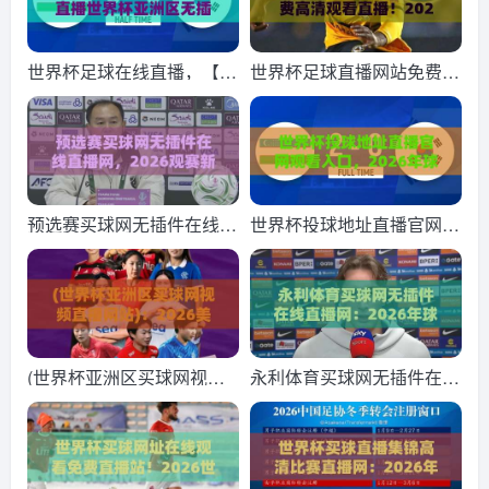
世界杯足球在线直播，【直
世界杯足球直播网站免费高
播世界杯亚洲区无插件在线
清观看直播！2026观赛指
直播网】2026年观赛指南
南与避坑攻略（世界杯足球
直播）
预选赛买球网无插件在线直
世界杯投球地址直播官网观
播网，2026观赛新姿势！
看入口，2026年球迷们该
【预选赛买球网】这样用才
怎么选？
靠谱
(世界杯亚洲区买球网视频
永利体育买球网无插件在线
直播网站)：2026美加墨之
直播网：2026年球迷必备
前，球迷该怎么挑平台？
的高清观赛神器