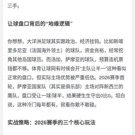
三手。
让球盘口背后的“地缘逻辑”
你想想，大洋洲足球其实跟政治、经济挂钩。比如新喀
里多尼亚（法国海外领土）的球队，资金充裕，经常挖
角其他岛国球员。而汤加、萨摩亚的球队，预算连机票
钱都不够。体育让球网有时候会开“主队让半一”这种看似
正常的盘口，但实际主场优势被严重低估。2026赛季首
轮，萨摩亚国家队（其实是俱乐部）主场对阵新西兰的
鹰队，盘口受让一球/球半，结果硬生生守出0比0。坦白
说，这种冷门每年都有，就看你敢不敢碰。
实战策略：2026赛季的三个核心玩法