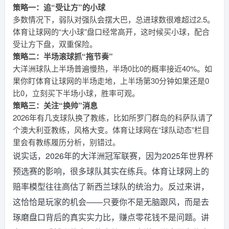
策略一：追“受让方”的小球
多数情况下，弱队对强队会摆大巴，总进球数很难超过2.5。
体育让球网的“大小球”盘口经常高开，这时候买小球，配合
受让方下盘，双重保险。
策略二：半场滚球抓“拖节奏”
大洋洲球队上半场普遍慢热，半场0比0的概率接近40%。如
果你盯体育让球网的半场走地，上半场第30分钟如果还是0
比0，立刻买下半场小球，胜率可观。
策略三：关注“换帅”消息
2026年有几支球队换了教练，比如所罗门群岛的科萨队请了
个澳大利亚教练，风格大变。体育让球网在“球队动态”栏目
里会有教练履历分析，别错过。
说实话，2026年的大洋洲冠军联赛，因为2025年世界杯
预选赛的影响，很多球队其实在练兵。体育让球网上的
赔率模型往往高估了新西兰球队的统治力。反过来讲，
这恰恰是玩家的机会——只要你不是无脑跟风，而是去
琢磨盘口背后的真实实力比，赚点零花钱不是问题。讲