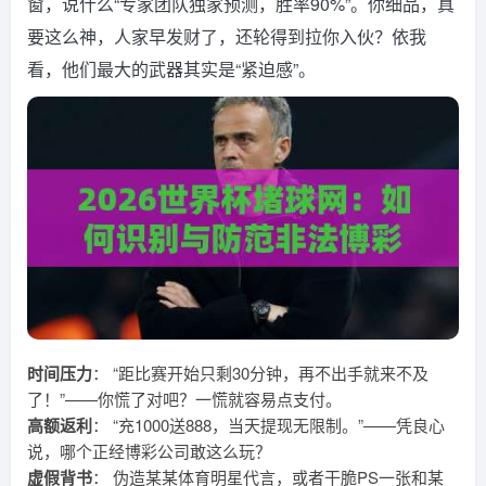
窗，说什么“专家团队独家预测，胜率90%”。你细品，真
要这么神，人家早发财了，还轮得到拉你入伙？依我
看，他们最大的武器其实是“紧迫感”。
时间压力
： “距比赛开始只剩30分钟，再不出手就来不及
了！”——你慌了对吧？一慌就容易点支付。
高额返利
： “充1000送888，当天提现无限制。”——凭良心
说，哪个正经博彩公司敢这么玩？
虚假背书
： 伪造某某体育明星代言，或者干脆PS一张和某