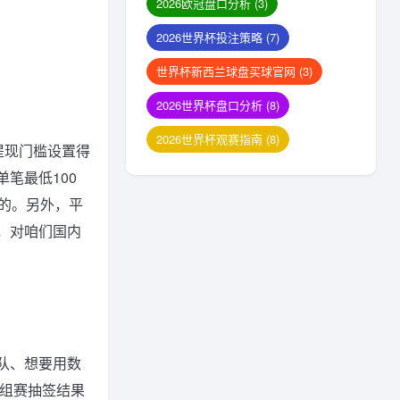
2026欧冠盘口分析
(3)
2026世界杯投注策略
(7)
世界杯新西兰球盘买球官网
(3)
2026世界杯盘口分析
(8)
2026世界杯观赛指南
(8)
提现门槛设置得
笔最低100
的。另外，平
，对咱们国内
队、想要用数
小组赛抽签结果