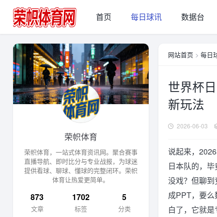
首页
每日球讯
数据台
网站首页
>
每日
世界杯日
新玩法
2026-06-03
荣帜体育
说起来，20
荣帜体育，一站式体育资讯网。聚合赛事
直播导航、即时比分与专业战报，为球迷
日本队的，毕
提供看球、聊球、懂球的完整闭环。荣帜
体育让热爱更简单。
没戏？但聊到
成PPT，要
873
1702
5
文章
标签
分类
白了，它就是