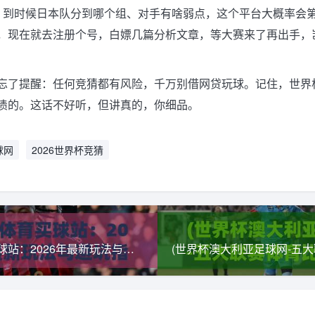
，到时候日本队分到哪个组、对手有啥弱点，这个平台大概率会
，现在就去注册个号，白嫖几篇分析文章，等大赛来了再出手，
忘了提醒：任何竞猜都有风险，千万别借网贷玩球。记住，世界
债的。这话不好听，但讲真的，你细品。
球网
2026世界杯竞猜
美加墨体育买球站：2026年最新玩法与避坑指南【美加墨体育买球站】