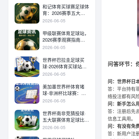
和记体育买球赛足球体
育：2026赛季五大联
赛投注策略与趋势解析
2026-06-05
甲级联赛体育足球站，
2026赛季观赛指南与
深度解析（甲级联赛体
2026-06-05
育足球站）
世界杯巴拉圭足球买
问答环节：
球-2026体育买球站足
球体育：巴拉圭出线赔
2026-06-05
率与实战指南
问：世界杯日
美加墨世界杯体育堵
答：平台持有
球-非洲杯比球赛：
络投注都有风
2026年两大足球盛事
2026-06-05
问：新手怎么
的对比与展望
答：注册后先去
世界杯南非竞猜投球·
信息工具用。
五大联赛体育足球比
问：有没有免
球：2026年你必须知
2026-06-05
道的几件事
答：新用户注