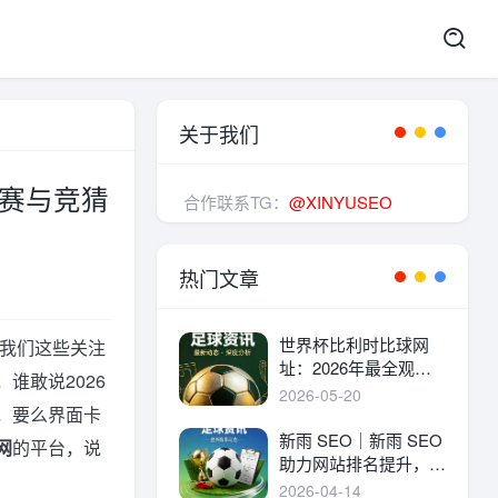
关于我们
观赛与竞猜
合作联系TG：
@XINYUSEO
热门文章
世界杯比利时比球网
是我们这些关注
址：2026年最全观赛
谁敢说2026
指南与平台推荐
2026-05-20
，要么界面卡
新雨 SEO｜新雨 SEO
网
的平台，说
助力网站排名提升，新
雨 SEO 打造精准流
2026-04-14