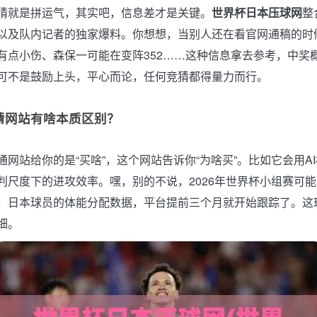
猜就是拼运气，其实吧，信息差才是关键。
世界杯日本压球网
整
以及队内记者的独家爆料。你想想，当别人还在看官网通稿的时
有点小伤、森保一可能在变阵352……这种信息拿去参考，中奖
可不是鼓励上头，平心而论，任何竞猜都得量力而行。
猜网站有啥本质区别？
通网站给你的是“买啥”，这个网站告诉你“为啥买”。比如它会用A
判尺度下的进攻效率。嘿，别的不说，2026年世界杯小组赛可能在
，日本球员的体能分配数据，平台提前三个月就开始跟踪了。这
细。