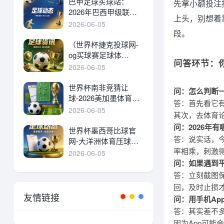
巴甲足球买球站：
先拿小额投注
2026年巴西甲级联赛
上头，别想着
投注平台深度测评，从
2026-06-05
段。
注册到提现全流程避坑
指南
（世界杯捷克投球网-
og买球赛足球体
问答环节：
育）！【世界杯捷克投
2026-06-05
球网-og买球赛足球体
育】2026年观赛新姿
世界杯南非竞猜让
问：怎么判断
势，你get了吗？
球-2026美加墨体育足
答：首先看它
球进球：从赔率陷阱到
2026-06-05
其次，去体育论
进球密码，老球迷的实
问：2026年
战笔记
世界杯墨西哥比球官
答：说实话，
网-大洋洲体育压球
率相乘，刺激
网：2026年世界杯墨
2026-06-05
西哥队赛程与比分查询
问：如果遇到
指南
答：立刻截图
回，及时止损
友情链接
问：用手机Ap
答：其实差不多
因为App可能