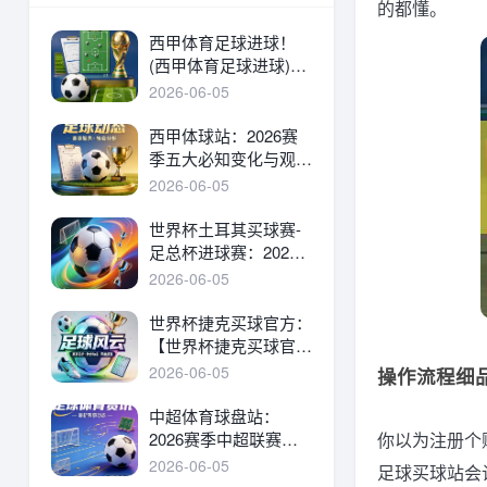
的都懂。
西甲体育足球进球！
(西甲体育足球进球)
2026赛季哪些射手最
2026-06-05
值得关注？
西甲体球站：2026赛
季五大必知变化与观赛
攻略
2026-06-05
世界杯土耳其买球赛-
足总杯进球赛：2026
年投注策略与数据解析
2026-06-05
世界杯捷克买球官方：
【世界杯捷克买球官
方】2026年必须知道
2026-06-05
操作流程细
的那些事
中超体育球盘站：
你以为注册个
2026赛季中超联赛投
注与观赛的7个关键点
2026-06-05
足球买球站会