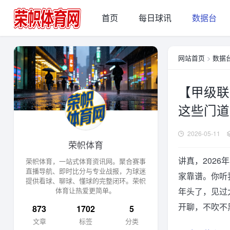
首页
每日球讯
数据台
网站首页
>
数据
【甲级联
这些门道
2026-05-11
荣帜体育
讲真，202
荣帜体育，一站式体育资讯网。聚合赛事
直播导航、即时比分与专业战报，为球迷
家靠谱。你听
提供看球、聊球、懂球的完整闭环。荣帜
体育让热爱更简单。
年头了，见过
开聊，不吹不
873
1702
5
文章
标签
分类