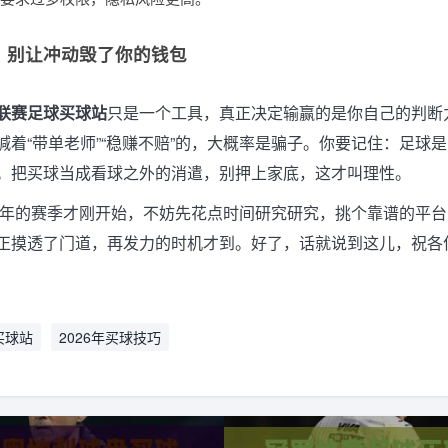
：别让冲动毁了你的钱包
联赛足球买球站
只是一个工具，真正决定输赢的是你自己的判断
喊着“带单老师”“稳赚不赔”的，大概率是骗子。你要记住：足球
。把买球当成看球之外的消遣，别押上家底，这才叫理性。
26年的赛季才刚开始，不妨先花点时间研究研究，挑个靠谱的平
正摸透了门道，再发力的时机才到。好了，话就说到这儿，祝各
买球站
2026年买球技巧