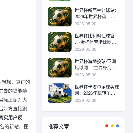
量，新雨 SEO 实现长
效优化
世界杯新西兰让球站：
2026年世界杯盘口预
测与实战解析
2026-05-20
世界杯比利时让球官
方-金杯体育堵球网：
2026最新盘口深度解
2026-05-08
析
世界杯海地投球-亚洲
堵球网！(世界杯海地
投球)背后的战术博弈
2026-05-09
与风险警示
你想想，真正的
世界杯卡塔尔足球买球
进去的钱能随
网：2026年玩转乐鱼
买球排名策略足球体育
实际上呢？大
2026-05-08
的实用指南
后对方直接跑
真实用户反
推荐文章
域名的新站，懂