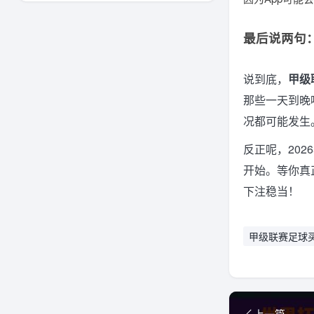
最后说两句
说到底，
甲级
那些一天到晚
况都可能发生
反正呢，20
开始。等你真
下注稳当！
甲级联赛足球
上一篇