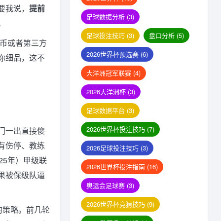
要我说，
提前
足球数据分析
(3)
。
足球投注技巧
(3)
盘口分析
(5)
民币或者第三方
2026世界杯预选赛
(6)
你细品，这不
大洋洲冠军联赛
(4)
2026大洋洲杯
(3)
足球数据平台
(3)
2026世界杯投注技巧
(7)
门一出直接傻
有伤停、教练
2026足球投注技巧
(3)
25年）甲级联
2026世界杯投注指南
(16)
果被保级队逼
奥运会足球赛
(3)
2026世界杯竞猜技巧
(9)
的策略。前几轮