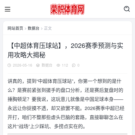
网站首页
>
数据台
> 正文
【中超体育压球站】，2026赛季预测与实
用攻略大揭秘
2026-05-16
数据台
112
0
讲真的，提到“中超体育压球站”，你第一个想到的是什
么？是赛前紧张到搓手的盘口分析，还是赛后复盘时的
捶胸顿足？要我说，这玩意儿就像是中国足球本身——
永远让你捉摸不透，却又欲罢不能。2026赛季中超已经
开打，咱们不整那些虚头巴脑的套路，直接聊聊怎么在
这片“战场”上少踩坑、多捞点实在的。