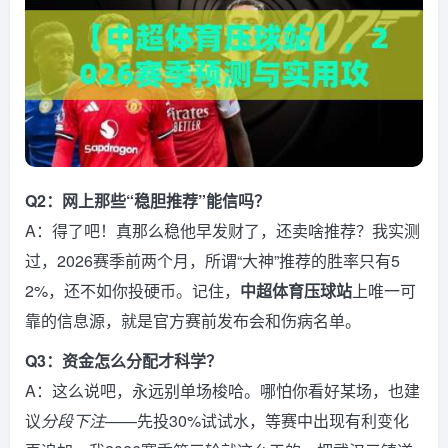
Q2：网上那些“稳胆推荐”能信吗？
A：得了吧！真那么稳他早发财了，还卖啥推荐？我实测
过，2026赛季前两个月，所谓“大神”推荐的胜率只有5
2%，还不如你投硬币。记住，
中超体育压球站
上唯一可
靠的信息源，就是官方赛前发布会和伤病名单。
Q3：资金怎么分配才科学？
A：这么说吧，永远别单场梭哈。哪怕你看好某场，也建
议
分段下注
——先投30%试试水，等赛中出现有利变化