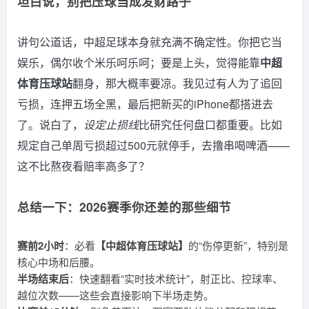
坦白说，别把压球当成发财路子
讲句公道话，中超足球本身就充满不确定性。你把它当
娱乐，偶尔收个米乐呵乐呵；要是上头，觉得能靠
中超
体育压球站
翻身，那大概率要凉。我见过有人为了追回
亏损，连押五场全黑，最后把新买的iPhone都搭进去
了。说白了，
设定止损线
比研究任何盘口都重要。比如
规定自己单周亏损超过500元就停手，去撸串喝啤酒——
这不比熬夜看赔率高多了？
总结一下：2026赛季你还差的那些细节
赛前2小时
：必看
【中超体育压球站】
的“伤停更新”，特别是
核心中场和后腰。
半场结束后
：快速翻看“实时技术统计”，射正比、控球率、
越位次数——这些会直接影响下半场走势。