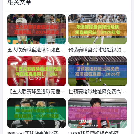
相关文章
五大联赛球盘进球视频直播
预选赛球盘买球地址视频直
网站，2026球迷必收的观
播网站：2026年老玩家都
赛指南！
在用的靠谱选择
【五大联赛球盘进球无插件
世预赛堵球地址网免费高清
在线直播网】：2026年观
观看直播：2026年球迷必
赛新姿势，这些冷门功能你
看的高清观赛攻略
肯定不知道
365best压球站高清比赛直
bt888球盘网视频直播网