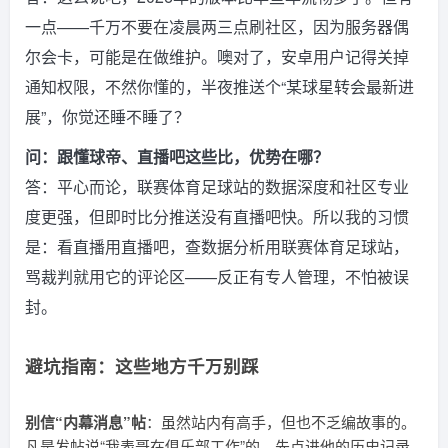
一点——千万不要在凌晨两三点刷社区，因为服务器偶
尔会卡，可能是在做维护。噢对了，安卓用户记得关掉
通知权限，不然你懂的，半夜推送个“某球星转会最新进
展”，你觉还睡不睡了？
问：跟懂球帝、直播吧这些比，优势在哪？
答：平心而论，联赛体育足球站的数据深度和社区专业
度更强，但即时比分推送没有直播吧快。所以我的习惯
是：看直播用直播吧，查数据分析用联赛体育足球站，
骂裁判就用它的评论区——反正有专人管理，不怕被误
封。
避坑指南：这些地方千万别踩
别信“内幕消息”帖
：虽然站内有高手，但也不乏编故事的。
凡是发帖说“我表哥在俱乐部工作”的，先点进他的历史记录