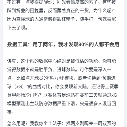
不过有一点我得提醒你：别光看热度高的帖子。有些被
踩到折叠的回复里，反而藏着真正的干货。为什么呢？
因为真懂球的人通常懒得跟杠精争，随手打一句就被沉
下去了呗。
数据工具：用了两年，我才发现90%的人都不会用
讲真，这个站的数据中心绝对是被低估的功能。你可能
觉得数据不就是胜平负、进球数嘛。可你要是深入一
点，比如点开球员的“热力图”模块，或者切换到“预期进
球（xG）”的曲线对比，你会发现新大陆。还记得上赛季
意甲那场冷门吗？联赛体育足球站在赛前三天就通过xG
模型预测出主队防守数据严重下滑，只是很多人没当回
事。
怎么用呢？我教你个土法子：找两支刚踢完一周双赛的