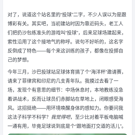
对了，说道这个站名里的“投球”二字，不少人误以为是跟
博彩有关。其实吧，当初建站时因为靠近码头，老工人
们把扔沙包练准头的游戏叫“投球”，后来足球场建起来，
索性沿用了这个接地气的称呼。说句不好听的，这名字
反倒成了特色——每个来这训练的孩子，都像在投掷自
己的梦想。
今年三月，沙巴投球站足球体育搞了个“海洋杯”邀请赛，
请来了菲律宾和印尼的几支青年队。我摸过去看了一
场，发现个有意思的细节：中场休息时，本地教练没急
着讲战术，反而让球员们赤脚站在草地上，闭眼感受海
风。这招挺绝——用环境唤醒身体的感知力。你要问我
这法子科学不科学？
我觉得吧
，至少比对着平板电脑喊
一通有用，毕竟足球说到底是个“跟地面打交道的活儿”。