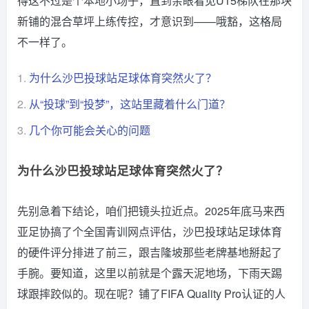
得这不过是个本地小场子，直到亲眼看见U15梯队在那块
新铺的混合草坪上练传控，才意识到——哦豁，这格局
不一样了。
1.
为什么沙巴投球站足球体育突然火了？
2.
从“投球”到“投梦”，这站里藏着什么门道？
3.
几个你可能会关心的问题
为什么沙巴投球站足球体育突然火了？
先别急着下结论，咱们把镜头拉近点。2025年底马来西
亚足协搞了个全国青训网点评估，沙巴投球站足球体育
的硬件评分排进了前三，跟吉隆坡那些老牌基地掰起了
手腕。要知道，这里以前就是个露天泥地场，下雨天踢
球跟摔跤似的。现在呢？铺了FIFA Quality Pro认证的人