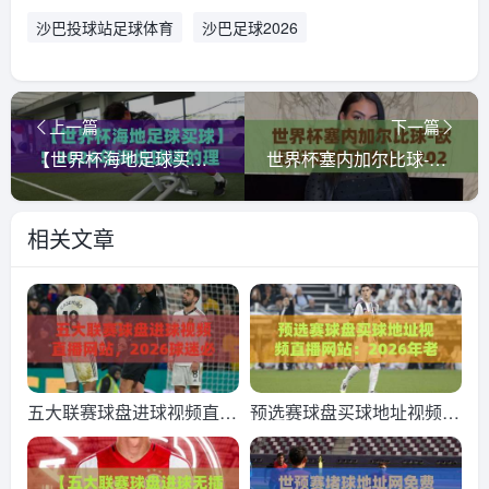
沙巴投球站足球体育
沙巴足球2026
上一篇
下一篇
【世界杯海地足球买球】！2026年海地球迷的理性观赛与竞猜指南
世界杯塞内加尔比球-欧冠杯足球压球站：2026年非洲雄狮的逆袭密码【世界杯塞内加尔比球-欧冠杯足球压球站】深度解析
相关文章
五大联赛球盘进球视频直播
预选赛球盘买球地址视频直
网站，2026球迷必收的观
播网站：2026年老玩家都
赛指南！
在用的靠谱选择