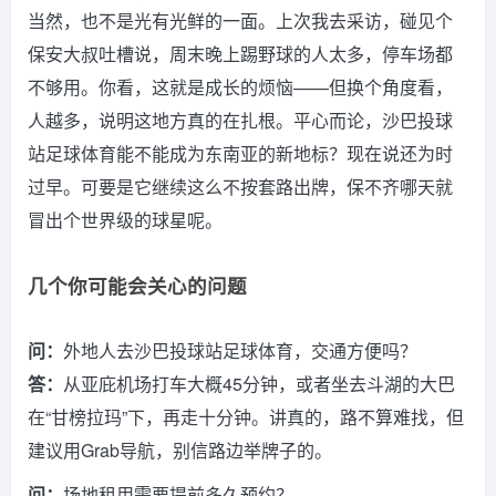
当然，也不是光有光鲜的一面。上次我去采访，碰见个
保安大叔吐槽说，周末晚上踢野球的人太多，停车场都
不够用。你看，这就是成长的烦恼——但换个角度看，
人越多，说明这地方真的在扎根。平心而论，沙巴投球
站足球体育能不能成为东南亚的新地标？现在说还为时
过早。可要是它继续这么不按套路出牌，保不齐哪天就
冒出个世界级的球星呢。
几个你可能会关心的问题
问：
外地人去沙巴投球站足球体育，交通方便吗？
答：
从亚庇机场打车大概45分钟，或者坐去斗湖的大巴
在“甘榜拉玛”下，再走十分钟。讲真的，路不算难找，但
建议用Grab导航，别信路边举牌子的。
问：
场地租用需要提前多久预约？