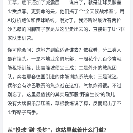
工草，底下还加了减震层——说白了，就是让球员膝盖
少受点罪。更要命的是，他们搞了个“全天候战术室”，用
AI分析跑位和传球路线。哦对了，我还听说最近有两位
沙巴籍的国脚苗子就是从这里走出去的，直接进了U17国
家队集训营。
你可能会问：这地方到底适合谁去？依我看，分三类人
最有搞头。一是本地业余俱乐部，一周花个几百令吉就
能租场训练，比吉隆坡便宜三成；二是外州的教练团
队，奔着那套德国引进的体能训练系统来；三是球迷，
偶尔会有沙巴联赛的焦点战在这打，气氛炸得很。不过
别忘了，这里最值钱的其实是那股“野蛮生长”的劲儿——
没有大牌俱乐部压着，草根教练说了算，反而踢出了不
少野路子高手。
从“投球”到“投梦”，这站里藏着什么门道？