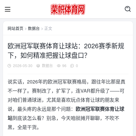
网站首页
>
数据台
> 正文
欧洲冠军联赛体育让球站：2026赛季新规
下，如何精准把握让球盘口？
2026-05-30
数据台
96
0
说实话，2026年的欧洲冠军联赛格局，跟往年比那是真
不一样了。赛制改了，扩军了，连VAR都升级了——可
对咱们普通球迷，尤其是喜欢玩点体育让球的朋友来
说，最头疼的永远是那个问题：
欧洲冠军联赛体育让球
站
到底该怎么看？别急，今天咱就摊开聊聊，不吹不
黑，全是干货。