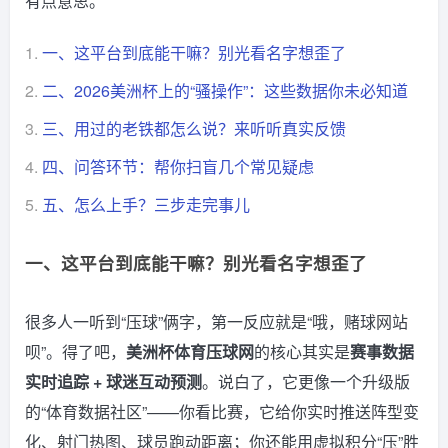
有点意思。
1.
一、这平台到底能干嘛？别光看名字想歪了
2.
二、2026美洲杯上的“骚操作”：这些数据你未必知道
3.
三、用过的老铁都怎么说？来听听真实反馈
4.
四、问答环节：帮你扫盲几个常见疑虑
5.
五、怎么上手？三步走完事儿
一、这平台到底能干嘛？别光看名字想歪了
很多人一听到“压球”俩字，第一反应就是“哦，赌球网站
呗”。得了吧，
美洲杯体育压球网
的核心其实是
赛事数据
实时追踪 + 球迷互动预测
。说白了，它更像一个升级版
的“体育数据社区”——你看比赛，它给你实时推送阵型变
化、射门热图、球员跑动距离；你还能用虚拟积分“压”胜