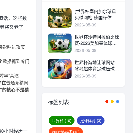
(世界杯塞内加尔球盘
买球网站-德国杯体育
道话，这些数
球盘) 2026年新赛季，
2026-05-09
心老将又老了一
这些内幕你知道吗？
世界杯沙特阿拉伯比球
赛-2026美加墨体球
接影响进攻节
站：绿鹰军团冲击16
2026-05-09
强，你需要知道的5大
个数据抓到冷门
看点
世界杯海地让球网站-
冰岛超体育足球压球
站：2026年玩转压球
障率”高达
2026-05-09
的避坑指南
你在普通竞猜网
”的核心不是猜
标签列表
世界杯
(10)
足球体育
(3)
8小时经历一
2026世界杯
(13)