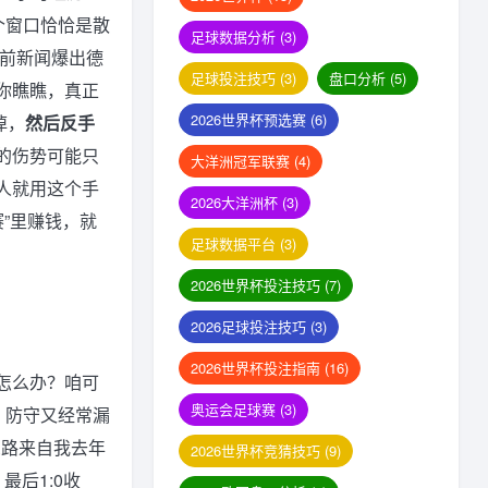
个窗口恰恰是散
足球数据分析
(3)
赛前新闻爆出德
足球投注技巧
(3)
盘口分析
(5)
你瞧瞧，真正
2026世界杯预选赛
(6)
掉，
然后反手
的伤势可能只
大洋洲冠军联赛
(4)
人就用这个手
2026大洋洲杯
(3)
”里赚钱，就
足球数据平台
(3)
2026世界杯投注技巧
(7)
2026足球投注技巧
(3)
2026世界杯投注指南
(16)
怎么办？咱可
奥运会足球赛
(3)
，防守又经常漏
思路来自我去年
2026世界杯竞猜技巧
(9)
后1:0收