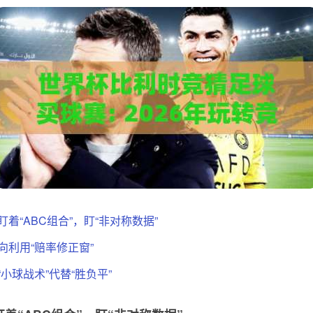
着“ABC组合”，盯“非对称数据”
向利用“赔率修正窗”
小球战术”代替“胜负平”