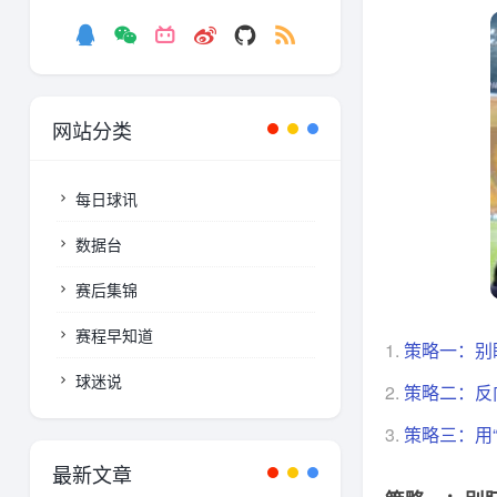
网站分类
每日球讯
数据台
赛后集锦
赛程早知道
1.
策略一：别盯
球迷说
2.
策略二：反
3.
策略三：用“
最新文章