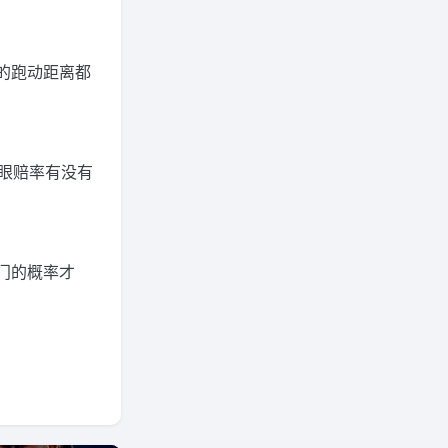
的跑动距离都
眼赔率有没有
门的概率才