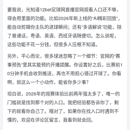
要我说，光知道12bet足球网直播官网观看入口还不够，
得会用里面的功能。比如2026年新上线的“AI精彩回放”，
能自动剪辑你主队的进球瞬间；还有“多语解说”功能，除
了普通话，粤语、英语、西班牙语随便切。怎么说呢，
这些功能不花一分钱，但很多人压根不知道。
另外，平心而论，很多球迷忽略了一个细节：官网的“赛
事预告”里其实能预约开播提醒。你设置好之后，比赛前1
0分钟手机会收到推送，再也不用担心错过开球了。你看
啊，就这么一个小动作，能省你多少事？
坦白说，2026年的观赛体验比前两年强太多了，唯一的
门槛就是找到那个对的入口。我把经验都告诉你了，剩
下的就看你自己了。哦对了，如果你在找入口时遇到不
懂的，欢迎在评论区留言，我看到就会回。