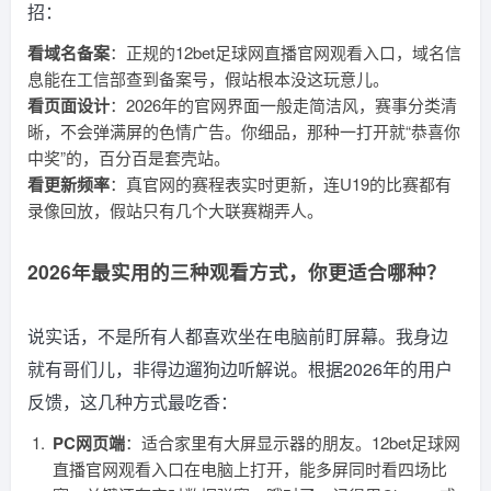
招：
看域名备案
：正规的12bet足球网直播官网观看入口，域名信
息能在工信部查到备案号，假站根本没这玩意儿。
看页面设计
：2026年的官网界面一般走简洁风，赛事分类清
晰，不会弹满屏的色情广告。你细品，那种一打开就“恭喜你
中奖”的，百分百是套壳站。
看更新频率
：真官网的赛程表实时更新，连U19的比赛都有
录像回放，假站只有几个大联赛糊弄人。
2026年最实用的三种观看方式，你更适合哪种？
说实话，不是所有人都喜欢坐在电脑前盯屏幕。我身边
就有哥们儿，非得边遛狗边听解说。根据2026年的用户
反馈，这几种方式最吃香：
PC网页端
：适合家里有大屏显示器的朋友。12bet足球网
直播官网观看入口在电脑上打开，能多屏同时看四场比