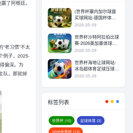
他赢了阿根廷，
(世界杯塞内加尔球盘
买球网站-德国杯体育
球盘) 2026年新赛季，
2026-05-09
这些内幕你知道吗？
世界杯沙特阿拉伯比球
赛-2026美加墨体球
“老习惯”不太
站：绿鹰军团冲击16
2026-05-09
子，2025-
强，你需要知道的5大
看点
世界杯海地让球网站-
开得偏深。为
冰岛超体育足球压球
主队，那就掉
站：2026年玩转压球
2026-05-09
的避坑指南
标签列表
世界杯
(10)
足球体育
(3)
2026世界杯
(13)