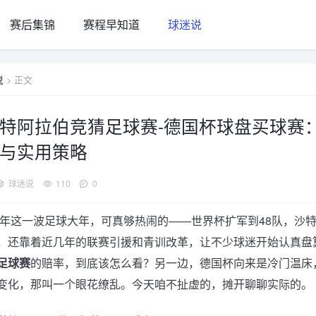
赛后集锦
赛程早知道
球迷说
说
> 正文
特阿拉伯竞猜足球赛-德国杯球盘买球赛：2
与实用策略
球迷说
110
0
26年这一波足球大年，可真够热闹的——世界杯扩军到48队，沙
，还靠着近几年的联赛引援和青训改革，让不少球迷开始认真盘
足球赛
的赔率，到底该怎么看？另一边，德国杯向来是冷门温床
变化，那叫一个眼花缭乱。今天咱不扯虚的，摊开聊聊实际的。