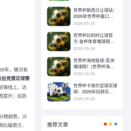
量，新雨 SEO 实现长
效优化
世界杯新西兰让球站：
2026年世界杯盘口预
测与实战解析
2026-05-20
世界杯比利时让球官
方-金杯体育堵球网：
2026最新盘口深度解
2026-05-08
析
世界杯海地投球-亚洲
堵球网！(世界杯海地
26年，情况有
投球)背后的战术博弈
2026-05-09
拉伯竞猜足球赛
与风险警示
世界杯卡塔尔足球买球
前锋线上，达
网：2026年玩转乐鱼
而提升；后防
买球排名策略足球体育
2026-05-08
的实用指南
积分榜趋势，沙
推荐文章
倒比碰荷兰、