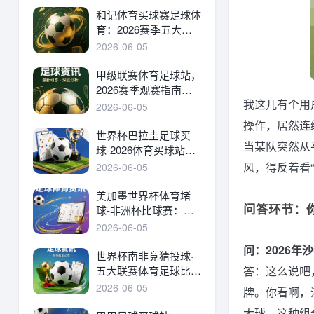
和记体育买球赛足球体
育：2026赛季五大联
赛投注策略与趋势解析
2026-06-05
甲级联赛体育足球站，
2026赛季观赛指南与
我这儿有个用
深度解析（甲级联赛体
2026-06-05
育足球站）
操作，居然连
世界杯巴拉圭足球买
当某队突然从
球-2026体育买球站足
球体育：巴拉圭出线赔
风，得反着看“
2026-06-05
率与实战指南
美加墨世界杯体育堵
问答环节：
球-非洲杯比球赛：
2026年两大足球盛事
2026-06-05
的对比与展望
问：2026
世界杯南非竞猜投球·
答：这么说吧
五大联赛体育足球比
球：2026年你必须知
2026-06-05
牌。你看啊，
道的几件事
大球，这种组