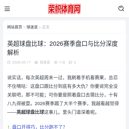
网站首页
>
球迷说
> 正文
英超球盘比球：2026赛季盘口与比分深度
解析
2026-05-17
球迷说
118
0
说实话，每次英超周末一过，我刷着手机看赛果，总忍
不住嘀咕：这盘口跟比分到底有多大仇？你要说完全没
关联吧，那不可能；可你要是照着盘口去猜比分，十有
八九得被耍。2026赛季踢了大半个赛季，我越看越觉得
——
英超球盘比球
这事儿，里头门道深着呢。
1.
盘口开得巧，比分跑不了？