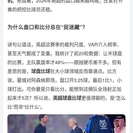
机
。依我看，2026年英超的盘口越来越鸡贼，庄家对节
奏的把控比球员还稳。
为什么盘口和比分总在“捉迷藏”？
讲句公道话，英超这赛季的裁判尺度、VAR介入频率、
甚至天气都成了变量。我统计了前20轮数据：让半球盘
的比赛，主队赢盘率才48%——跟抛硬币差不多。但有
意思的是，
球盘比球
在大小球领域反而靠谱点。比方
说，曼城对阿森纳那场，盘口开3.25球，最后1比1，小
球打出。可你要是只看比分，能想到这俩队全场射正加
起来才5次？所以说，
英超球盘比球
更值得聊的，是“怎么
比”而非“比什么”。