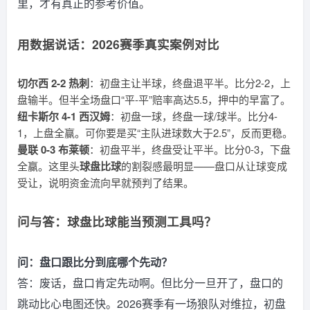
里，才有真正的参考价值。
用数据说话：2026赛季真实案例对比
切尔西 2-2 热刺
：初盘主让半球，终盘退平半。比分2-2，上
盘输半。但半全场盘口“平-平”赔率高达5.5，押中的早富了。
纽卡斯尔 4-1 西汉姆
：初盘一球，终盘一球/球半。比分4-
1，上盘全赢。可你要是买“主队进球数大于2.5”，反而更稳。
曼联 0-3 布莱顿
：初盘平半，终盘受让平半。比分0-3，下盘
全赢。这里头
球盘比球
的割裂感最明显——盘口从让球变成
受让，说明资金流向早就预判了结果。
问与答：球盘比球能当预测工具吗？
问：盘口跟比分到底哪个先动？
答：废话，盘口肯定先动啊。但比分一旦开了，盘口的
跳动比心电图还快。2026赛季有一场狼队对维拉，初盘