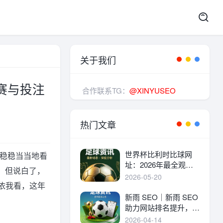
关于我们
赛与投注
合作联系TG：
@XINYUSEO
热门文章
世界杯比利时比球网
能稳稳当当地看
址：2026年最全观赛
，但说白了，
指南与平台推荐
2026-05-20
依我看，这年
新雨 SEO｜新雨 SEO
助力网站排名提升，新
雨 SEO 打造精准流
2026-04-14