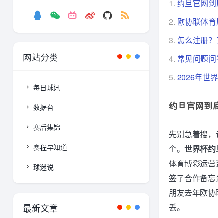
1.
约旦官网到
2.
欧协联体育
3.
怎么注册？
网站分类
4.
常见问题问
5.
2026年
每日球讯
约旦官网到
数据台
赛后集锦
先别急着搜，
赛程早知道
个。
世界杯约
体育博彩运营
球迷说
签了合作备忘
朋友去年欧协
丢。
最新文章