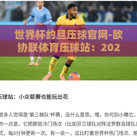
压球站：小众联赛也能玩出花
很多人觉得是“第三梯队”杯赛，没什么意思。嘿，你可别小瞧它
的一点是，它把那些冷门场次（比如芬兰球队对阵法罗群岛球队
式，每2分钟更新一次。有一说一，这比盯着世界杯热门场次、