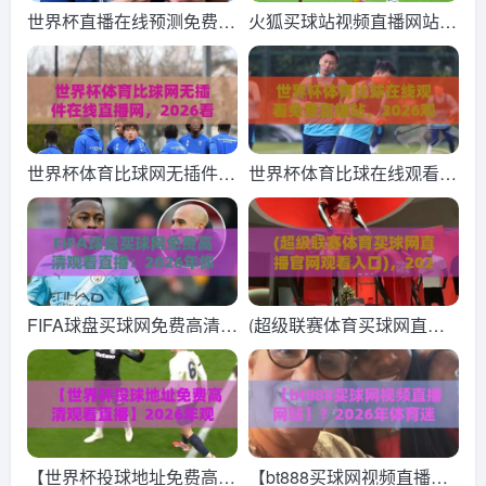
世界杯直播在线预测免费高
火狐买球站视频直播网站，
清观看直播，2026看球攻
凭什么成为2026年球迷新
略来了
宠？
世界杯体育比球网无插件在
世界杯体育比球在线观看免
线直播网，2026看球别再
费直播站，2026观赛新姿
瞎折腾了
势来了！
FIFA球盘买球网免费高清观
(超级联赛体育买球网直播
看直播：2026年你还信这
官网观看入口)，2026年最
个？
全观看攻略与避坑指南
【世界杯投球地址免费高清
【bt888买球网视频直播网