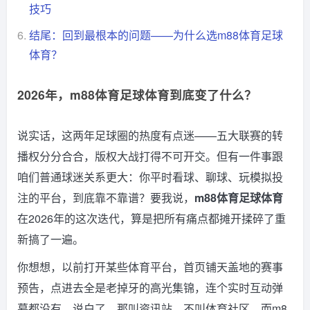
技巧
6.
结尾：回到最根本的问题——为什么选m88体育足球
体育？
2026年，m88体育足球体育到底变了什么？
说实话，这两年足球圈的热度有点迷——五大联赛的转
播权分分合合，版权大战打得不可开交。但有一件事跟
咱们普通球迷关系更大：你平时看球、聊球、玩模拟投
注的平台，到底靠不靠谱？要我说，
m88体育足球体育
在2026年的这次迭代，算是把所有痛点都摊开揉碎了重
新搞了一遍。
你想想，以前打开某些体育平台，首页铺天盖地的赛事
预告，点进去全是老掉牙的高光集锦，连个实时互动弹
幕都没有。说白了，那叫资讯站，不叫体育社区。而m8