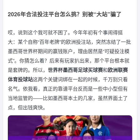
2026年合法投注平台怎么挑？别被“大站”骗了
哎，说到这个我可就不困了。今年年初有个事闹得挺
大：某个自称“百年老牌”的欧洲投注站，突然冻结了一批
墨西哥世界杯期间的赢钱账户，理由居然是“可疑投注模
式”。你猜怎么着？后来有玩家扒出来，那个平台根本就
是套牌的。所以，
世界杯墨西哥足球买球赛
和
欧洲联赛
体育投球站
这两个关键词绑在一起的时候，千万别只看
名气。依我看，真正的靠谱平台反而是一些中小型但有
当地监管的——比如墨西哥本土的几家，虽然界面土了
点，但出钱爽快。