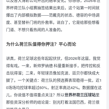
以及各大博彩公司开出的赔率变化。你想想，2026年世
界杯荷兰队小组赛抽签结果出来后，这个站第一时间就
爆出了内部模拟数据——范戴克的状态、德容的中场调
度、甚至替补门将的扑救率。说白了，它是给那些想看
门道、不想只看热闹的人准备的。
为什么荷兰队值得你押注？平心而论
讲真，荷兰足球这些年起起伏伏，但2026年这届，我觉
得有戏。一来，新帅罗纳德·科曼重新接手，把传控和反
击玩得溜；二来，年轻球员像加克波、廷贝尔都快成大
腿了。一个关键点：荷兰队的预选赛表现稳得一批，近1
0场场均控球率超过60%，射正率高达42%。数据摆在这
儿，你说值不值得重点关注？所以
世界杯荷兰压球站
里
那些资深分析师的结论是：别光盯着法国巴西，荷兰很