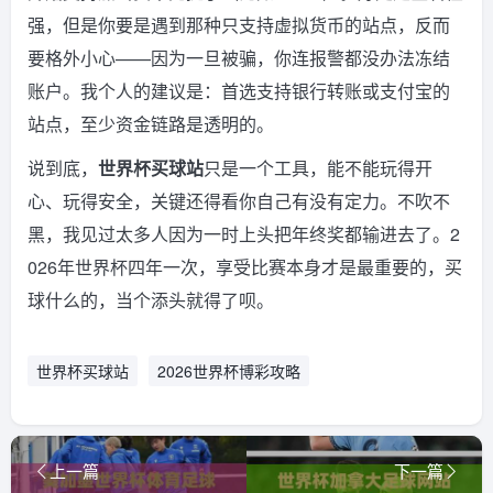
强，但是你要是遇到那种只支持虚拟货币的站点，反而
要格外小心——因为一旦被骗，你连报警都没办法冻结
账户。我个人的建议是：首选支持银行转账或支付宝的
站点，至少资金链路是透明的。
说到底，
世界杯买球站
只是一个工具，能不能玩得开
心、玩得安全，关键还得看你自己有没有定力。不吹不
黑，我见过太多人因为一时上头把年终奖都输进去了。2
026年世界杯四年一次，享受比赛本身才是最重要的，买
球什么的，当个添头就得了呗。
世界杯买球站
2026世界杯博彩攻略
上一篇
下一篇