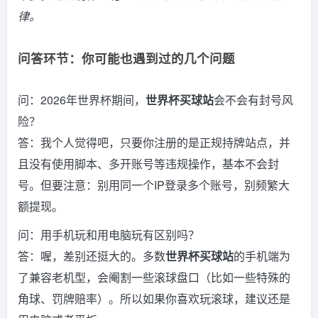
律。
问答环节：你可能也遇到过的几个问题
问：2026年世界杯期间，
世界杯买球站
会不会有封号风
险？
答：我个人觉得吧，只要你注册的是正规持牌站点，并
且没有使用脚本、多开账号等违规操作，基本不会封
号。但要注意：别用同一个IP登录多个账号，别频繁大
额提现。
问：用手机玩和用电脑玩有区别吗？
答：喔，差别还挺大的。多数
世界杯买球站
的手机端为
了兼容老机型，会阉割一些滚球盘口（比如一些特殊的
角球、罚牌赔率）。所以如果你喜欢玩滚球，建议还是