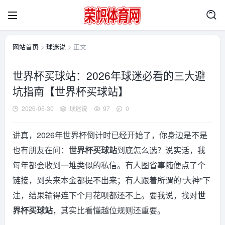
网站首页
>
球迷说
> 正文
世界杯买球站：2026年球迷必看的三大避
坑指南【世界杯买球站】
2026-05-30
球迷说
97
0
讲真，2026年世界杯倒计时已经开始了，你身边是不是
也有朋友在问：
世界杯买球站
到底怎么选？说实话，我
每年都会收到一堆类似的私信。有人图省事随便点了个
链接，到头来本金都提不出来；有人跟着所谓的“大神”下
注，结果输得连下个月花呗都还不上。要我说，找对
世
界杯买球站
，其实比看懂越位规则还重要。