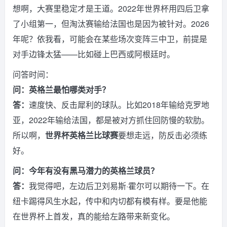
想啊，大赛里稳定才是王道。2022年世界杯用四后卫拿
了小组第一，但淘汰赛输给法国也是因为被针对。2026
年呢？依我看，可能会在某些场次变阵三中卫，前提是
对手边锋太猛——比如碰上巴西或阿根廷时。
问答时间：
问：英格兰最怕哪类对手？
答：
速度快、反击犀利的球队。比如2018年输给克罗地
亚，2022年输给法国，都是被对方抓住回防慢的软肋。
所以啊，
世界杯英格兰比球赛
要想走远，防反击必须练
好。
问：今年有没有黑马潜力的英格兰球员？
答：
我觉得吧，左边后卫刘易斯·霍尔可以期待一下。在
纽卡踢得风生水起，传中和内切都有模有样。要是他能
在世界杯上首发，真的能给左路带来新变化。