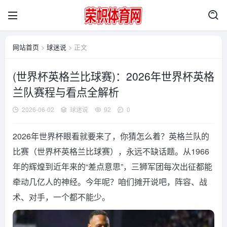
网站首页
>
球迷说
> 正文
(世界杯英格兰比球赛)：2026年世界杯英格
兰队赛程与看点全解析
2026-06-02
球迷说
92
0
2026年世界杯眼看就要来了，你猜怎么着？英格兰队的
比赛（世界杯英格兰比球赛），永远不缺话题。从1966
年的辉煌到近年来的“差点意思”，三狮军团每次出征都能
牵动几亿人的神经。今年呢？咱们摊开说吧，阵容、战
术、对手，一个都不能少。