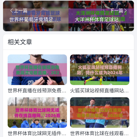
上一篇
下一篇
世界杯葡萄牙竞猜足球买球赛-非洲杯体育足球压球！2026年非洲杯与世界杯双线投注技巧（世界杯葡萄牙竞猜）
大洋洲杯体育足球站：2026年赛事新动向与观赛指南
相关文章
世界杯直播在线预测免费高
火狐买球站视频直播网站，
清观看直播，2026看球攻
凭什么成为2026年球迷新
略来了
宠？
世界杯体育比球网无插件在
世界杯体育比球在线观看免