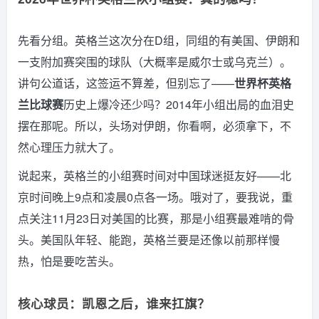
先看分组。英格兰这次分在D组，同组的有美国、伊朗和
一支附加赛突围的球队（大概率是威尔士或乌克兰）。
讲句公道话，这签运不算差，但别忘了——
世界杯英格
兰比球赛
历史上爆冷还少吗？2014年小组出局的血泪史
摆在那呢。所以，头场对伊朗，你看啊，必须拿下，不
然心理压力就大了。
说起来，英格兰的小组赛时间对中国球迷挺友好——北
京时间晚上9点和凌晨0点各一场。哦对了，要我说，重
点关注11月23日对美国的比赛，那是小组赛最难啃的骨
头。美国队年轻、能跑，英格兰要是还像以前那样慢
热，怕是要吃苦头。
核心球员：凯恩之后，谁来扛旗？