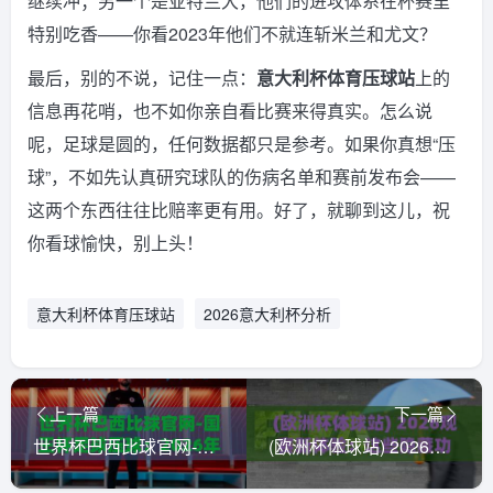
继续冲；另一个是亚特兰大，他们的进攻体系在杯赛里
特别吃香——你看2023年他们不就连斩米兰和尤文？
最后，别的不说，记住一点：
意大利杯体育压球站
上的
信息再花哨，也不如你亲自看比赛来得真实。怎么说
呢，足球是圆的，任何数据都只是参考。如果你真想“压
球”，不如先认真研究球队的伤病名单和赛前发布会——
这两个东西往往比赔率更有用。好了，就聊到这儿，祝
你看球愉快，别上头！
意大利杯体育压球站
2026意大利杯分析
上一篇
下一篇
世界杯巴西比球官网-国王杯足球压球：2026年球迷必懂的三大趋势
(欧洲杯体球站) 2026观赛新体验：这些隐藏功能你未必知道