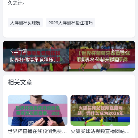
久之计。
大洋洲杯买球赛
2026大洋洲杯投注技巧
上一篇
下一篇
世界杯佛得角竞猜压球-2026美加墨球盘买球站：懂球老铁都在看！佛得角黑马之路与押注内幕
【世界杯葡萄牙球盘买球官方】？2026最新实战指南与避坑要点
相关文章
世界杯直播在线预测免费高
火狐买球站视频直播网站，