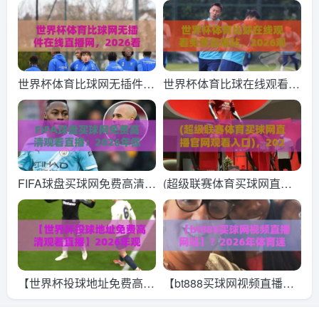
清观看直播，2026看球攻
凭什么成为2026年球迷新
略来了
宠？
世界杯体育比球网无插件在
世界杯体育比球在线观看免
线直播网，2026看球别再
费直播站，2026观赛新姿
瞎折腾了
势来了！
FIFA球盘买球网免费高清观
(超级联赛体育买球网直播
看直播：2026年你还信这
官网观看入口)，2026年最
个？
全观看攻略与避坑指南
【世界杯投球地址免费高清
【bt888买球网视频直播网
观看直播】2026年观赛指
站】？2026年体育迷的新