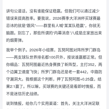
讲句公道话，没有谁能保证稳赢。但我们可以通过减少
错误来提高胜率。要我说，2026赛季大洋洲杯买球赛最
忌讳的就是“跟风”——群里有人喊“某某队稳赢”，你就无
脑跟。别忘了，那些所谓的“内幕消息”八成是庄家放出来
的烟雾弹。
我举个例子。2026年小组赛，瓦努阿图对阵所罗门群岛
——两支球队世界排名都100开外，按说谁赢都正常。但
你细品：瓦努阿图最近热身赛换了新阵型，主打352，两
个边翼卫速度飞快；所罗门群岛还是老一套442，中路防
守漏洞大。我根据这个判断，押了瓦努阿图+0.25盘，结
果2:1赢了。所以嘛，买球赛的关键还是看即时情报，而
不是迷信历史战绩。
说到情报，给你几个实用渠道：首先，关注大洋洲足联