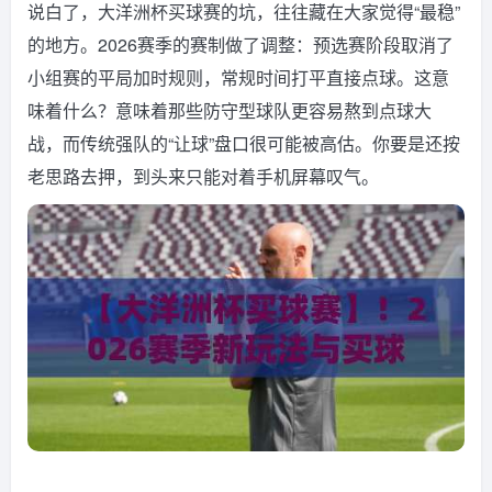
说白了，大洋洲杯买球赛的坑，往往藏在大家觉得“最稳”
的地方。2026赛季的赛制做了调整：预选赛阶段取消了
小组赛的平局加时规则，常规时间打平直接点球。这意
味着什么？意味着那些防守型球队更容易熬到点球大
战，而传统强队的“让球”盘口很可能被高估。你要是还按
老思路去押，到头来只能对着手机屏幕叹气。