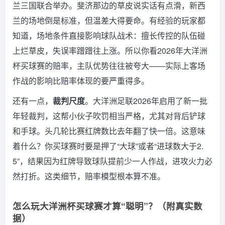
兰三国联合举办。斐济那边的草皮说实话有点滑，新西
兰的场地倒是标准，但温差大得要命。有经验的玩家都
知道，场地条件直接影响球队战术：擅长传控的队伍碰
上烂草皮，失误率蹭蹭往上涨。所以你看2026年大洋洲
杯买球赛的赔率，主队优势往往被夸大——实际上客场
作战的影响比赔率体现的要严重得多。
还有一点，
裁判尺度
。大洋洲足联2026年启用了新一批
年轻裁判，这帮小伙子吹罚相当严格，尤其对背后铲球
和手球。头几轮比赛红牌数比去年翻了快一倍。这意味
着什么？你买球赛时要是押了“大球”或者“进球数大于2.
5”，结果因为红牌导致球队提前少一人作战，进攻火力必
然打折。这类细节，赔率模型根本算不准。
怎么玩大洋洲杯买球赛才算“聪明”？（附真实数
据）