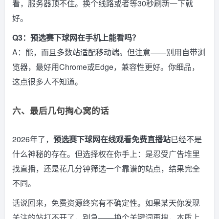
看，服务器顶不住。换个线路或者等30秒刷新一下就
好。
Q3：预选赛下球网在手机上能看吗？
A：能，而且多数站适配移动端。但注意——别用自带浏
览器，最好用Chrome或Edge，兼容性更好。你细品，
这点很多人不知道。
六、最后几句掏心窝的话
2026年了，
预选赛下球网在线观看免费直播站
已经不是
什么神秘的存在。但选择权在你手上：是忍受广告堆里
找直播，还是花几分钟筛选一个靠谱的站点，结果完全
不同。
话说回来，免费资源终究有不确定性。如果某天你发现
关注的站打不开了，别急——换个关键词再搜，本质上