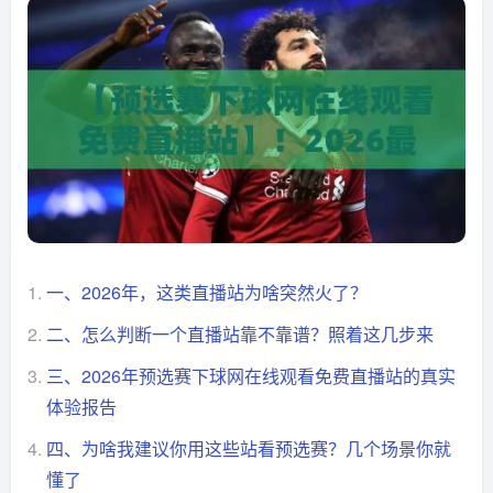
1.
一、2026年，这类直播站为啥突然火了？
2.
二、怎么判断一个直播站靠不靠谱？照着这几步来
3.
三、2026年预选赛下球网在线观看免费直播站的真实
体验报告
4.
四、为啥我建议你用这些站看预选赛？几个场景你就
懂了