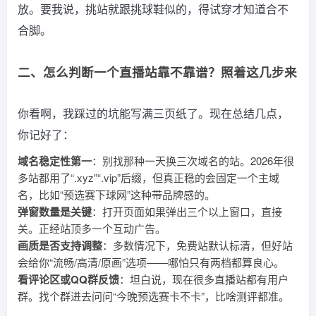
放。要我说，挑站就跟挑球鞋似的，得试穿才知道合不
合脚。
二、怎么判断一个直播站靠不靠谱？照着这几步来
你看啊，我踩过的坑能写满三页纸了。现在总结几点，
你记好了：
域名稳定性第一
：别找那种一天换三次域名的站。2026年很
多站都用了“.xyz”“.vip”后缀，但真正稳的会固定一个主域
名，比如“预选赛下球网”这种带品牌感的。
弹窗数量是关键
：打开页面如果弹出三个以上窗口，直接
关。正经站顶多一个互动广告。
画质是否支持调整
：多数情况下，免费站默认标清，但好站
会给你“流畅/高清/原画”选项——哪怕只有两档都算良心。
看评论区或QQ群反馈
：坦白说，现在很多直播站都有用户
群。找个群进去问问“今晚预选赛卡不卡”，比啥测评都准。