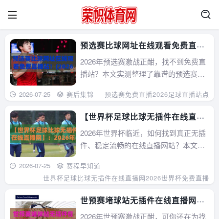
预选赛比球网址在线观看免费直播
站！(2026最新观赛指南) 让你不再
2026年预选赛激战正酣，找不到免费直
错过关键一战
播站？本文实测整理了靠谱的预选赛比
球网址在线观看免费直播站渠道，教你
2026-07-25
赛后集锦
预选赛免费直播
2026足球直播站点
避开广告陷阱和钓鱼网站，用最少的成
本看完整场比赛。无论是官方网页版、
【世界杯足球比球无插件在线直播
社交媒体临时链接还是海外流媒体，全
网】：2026年看球新姿势，这些隐
2026年世界杯临近，如何找到真正无插
都有实操指南。...
藏功能你用过吗？
件、稳定流畅的在线直播网站？本文深
度评测当前主流世界杯足球比球无插件
2026-07-25
赛程早知道
在线直播网，揭秘隐藏功能、防坑指南
世界杯足球比球无插件在线直播网
2026世界杯免费直播
及实用技巧，帮你告别广告和卡顿，畅
享48支球队的精彩对决。无论你是老球
世预赛堵球站无插件在线直播网，
迷还是新入坑，这篇指南都能让你少走
2026年看球神器！
2026年世预赛激战正酣，可你还在为找
弯路。...