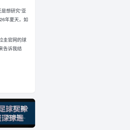
是想研究“亚
26年夏天，如
拉圭官网的球
来告诉我结
下一篇
【世界杯西班牙足球买球赛】：2026年资深球迷的实战分析与投注指南