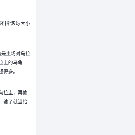
还指“滚球大小
的是主场对乌拉
拉圭的乌龟
强得多。
乌拉圭，再偷
，输了就当给