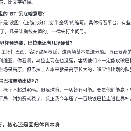
表，比文字好懂。
盘的“BT”到底啥意思？
下是“波胆”（正确比分）或“半全场”的缩写。具体得看平台，有些
住了，凡是让掏钱充值的，一律先打个问号。
年世界杯预选赛，巴拉圭还有几场硬仗？
，主场打巴西、客场踢阿根廷，这两场基本是送分题。真正要命
利维亚。你看啊，乌拉圭现在也没落，客场他们不一定能攻破巴
主场是高原，但巴拉圭人本来就是高原长大的，适应性比别的队
得巴拉圭能出线吗？
，概率不超过40%。但足球嘛，一切皆有可能。要是他们能赢下
平局，附加赛就稳了。反正我今年压了一百块钱巴拉圭进世界杯
万，核心还是回归体育本身