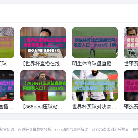
买球网
【世界杯直播在线观
明生体育球盘直播官
世预
网，20
看直播官网观看入
网观看入口：2026
直播
新选择？
口】2026年观赛指
年【明生体育球盘直
202
南：这几个官方入口
播官网观看入口】全
观赛
与备用通道，球迷请
新升级体验指南
直播竞
【365best压球站直
世界杯买球对决高清
预选
收好！
看直
播官网观看入口】: 2
直播比赛直播网：20
清观看
体育直
026年最新观赛指南
26年球迷必看的终极
世界
聚焦足球、篮球等赛事数据分析、行业动态与原创解读，从赛场直击到幕后故事。荣
清观看
与实用技巧
观赛指南！
略