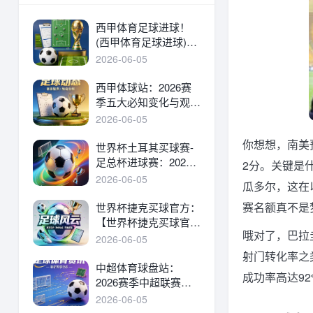
西甲体育足球进球！
(西甲体育足球进球)
2026赛季哪些射手最
2026-06-05
值得关注？
西甲体球站：2026赛
季五大必知变化与观赛
攻略
2026-06-05
你想想，南美
世界杯土耳其买球赛-
足总杯进球赛：2026
2分。关键是
年投注策略与数据解析
2026-06-05
瓜多尔，这在
赛名额真不是
世界杯捷克买球官方：
【世界杯捷克买球官
哦对了，巴拉
方】2026年必须知道
2026-06-05
的那些事
射门转化率之
中超体育球盘站：
成功率高达9
2026赛季中超联赛投
注与观赛的7个关键点
2026-06-05