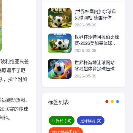
(世界杯塞内加尔球盘
买球网站-德国杯体育
球盘) 2026年新赛季，
2026-05-09
这些内幕你知道吗？
世界杯沙特阿拉伯比球
赛-2026美加墨体球
站：绿鹰军团冲击16
2026-05-09
强，你需要知道的5大
名玻利维亚只差
看点
世界杯海地让球网站-
冰岛超体育足球压球
高原逼平了厄
站：2026年玩转压球
2026-05-09
队，抢个附加
的避坑指南
球员跑动热图、
标签列表
20联赛的传球
有料。
世界杯
(10)
足球体育
(3)
2026世界杯
(13)