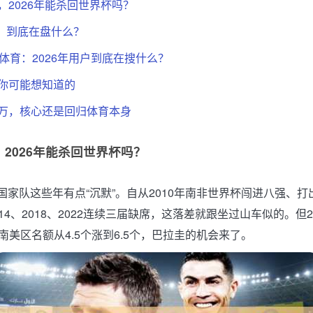
，2026年能杀回世界杯吗？
盘：到底在盘什么？
+体育：2026年用户到底在搜什么？
你可能想知道的
万，核心还是回归体育本身
2026年能杀回世界杯吗？
国家队这些年有点“沉默”。自从2010年南非世界杯闯进八强、打
14、2018、2022连续三届缺席，这落差就跟坐过山车似的。但2
南美区名额从4.5个涨到6.5个，巴拉圭的机会来了。