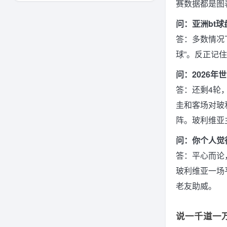
赛数据都是图
问：亚洲bt球
答：多数情况
球”。反正记
问：2026
答：还剩4轮
圭和客场对玻
阵。玻利维亚
问：你个人觉
答：平心而论
玻利维亚一场
老友助威。
说一千道一