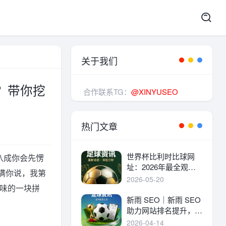
关于我们
？带你挖
合作联系TG：
@XINYUSEO
热门文章
世界杯比利时比球网
八成你会先愣
址：2026年最全观赛
瞒你说，我第
指南与平台推荐
2026-05-20
玩味的一块拼
新雨 SEO｜新雨 SEO
助力网站排名提升，新
雨 SEO 打造精准流
2026-04-14