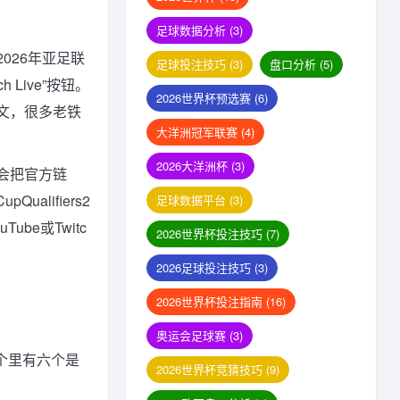
足球数据分析
(3)
026年亚足联
足球投注技巧
(3)
盘口分析
(5)
Live”按钮。
2026世界杯预选赛
(6)
文，很多老铁
大洋洲冠军联赛
(4)
2026大洋洲杯
(3)
会把官方链
lifiers2
足球数据平台
(3)
be或Twitc
2026世界杯投注技巧
(7)
2026足球投注技巧
(3)
2026世界杯投注指南
(16)
奥运会足球赛
(3)
个里有六个是
2026世界杯竞猜技巧
(9)