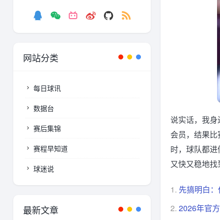
网站分类
每日球讯
数据台
说实话，我身
赛后集锦
会员，结果比
赛程早知道
时，球队都进
又快又稳地找
球迷说
1.
先搞明白：
2.
2026年
最新文章