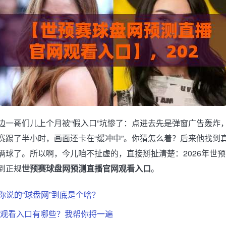
边一哥们儿上个月被“假入口”坑惨了：点进去先是弹窗广告轰炸
赛踢了半小时，画面还卡在“缓冲中”。你猜怎么着？后来他找到
俩球了。所以啊，今儿咱不扯虚的，直接掰扯清楚：2026年世
到正规
世预赛球盘网预测直播官网观看入口
。
你说的“球盘网”到底是个啥？
官方观看入口有哪些？我帮你捋一遍