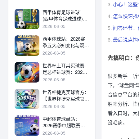
3.
小心！这些
西甲体育足球进球！
4.
怎么快速找
(西甲体育足球进球)
2026赛季哪些射手最
2026-06-05
5.
问答环节：
值得关注？
西甲体球站：2026赛
6.
最后说点掏
季五大必知变化与观赛
攻略
2026-06-05
先搞明白：
世界杯土耳其买球赛-
足总杯进球赛：2026
很多新手一听
年投注策略与数据解析
2026-06-05
下，“球盘网
世界杯捷克买球官方：
合信息平台的
【世界杯捷克买球官
胜率分析、阵
方】2026年必须知道
2026-06-05
的那些事
看入口
时，大
中超体育球盘站：
没毛病。
2026赛季中超联赛投
注与观赛的7个关键点
2026-06-05