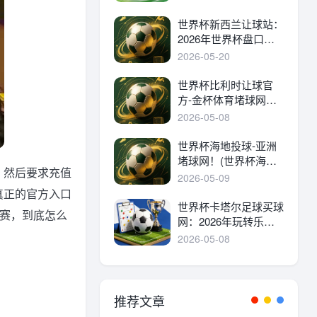
量，新雨 SEO 实现长
效优化
世界杯新西兰让球站：
2026年世界杯盘口预
测与实战解析
2026-05-20
世界杯比利时让球官
方-金杯体育堵球网：
2026最新盘口深度解
2026-05-08
析
世界杯海地投球-亚洲
堵球网！(世界杯海地
，然后要求充值
投球)背后的战术博弈
2026-05-09
与风险警示
真正的官方入口
世界杯卡塔尔足球买球
预赛，到底怎么
网：2026年玩转乐鱼
买球排名策略足球体育
2026-05-08
的实用指南
推荐文章