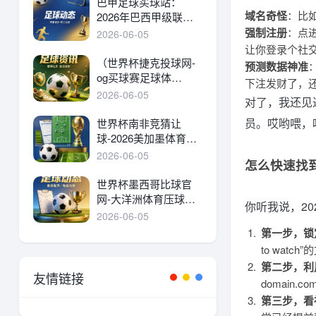
巴甲足球买球站：
域名奇怪
：比如
2026年巴西甲级联赛
投注平台深度测评，从
强制注册
：点
2026-06-05
注册到提现全流程避坑
让你登录个社
指南
（世界杯捷克投球网-
预测数据神准
og买球赛足球体
下注发财了，
育）！【世界杯捷克投
2026-06-05
对了，我还见
球网-og买球赛足球体
育】2026年观赛新姿
员。哎哟喂，
世界杯南非竞猜让
势，你get了吗？
球-2026美加墨体育足
球进球：从赔率陷阱到
2026-06-05
怎么快速找
进球密码，老球迷的实
战笔记
世界杯墨西哥比球官
网-大洋洲体育压球
你听我说，2
网：2026年世界杯墨
2026-06-05
西哥队赛程与比分查询
第一步，锁
指南
to wat
第二步，利
友情链接
domain
第三步，看