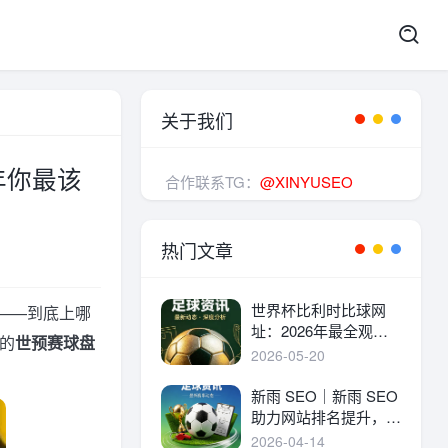
关于我们
年你最该
合作联系TG：
@XINYUSEO
热门文章
世界杯比利时比球网
——到底上哪
址：2026年最全观赛
的
世预赛球盘
指南与平台推荐
2026-05-20
新雨 SEO｜新雨 SEO
助力网站排名提升，新
雨 SEO 打造精准流
2026-04-14