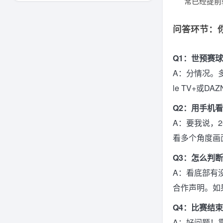
常已经提前
问答环节：
Q1：世预赛
A：分情况。
le TV+或
Q2：用手机
A：要我说，
看多个角度画
Q3：怎么判
A：看底部有没
合作声明。如
Q4：比赛结
A：好问题！