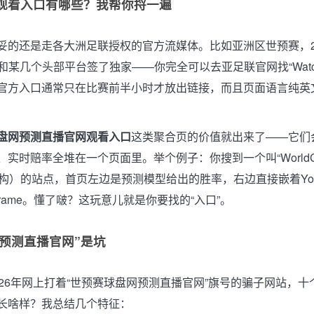
方观看入口有哪些？我帮你捋一遍
妥的还是走各大洲足联授权的官方流媒体。比如亚洲区世预赛，2
和某几个头部平台签了独家——你完全可以去亚足联官网找“Watch 
官方入口通常只在比赛前半小时才放出链接，而且页面语言纯英
盘网预测直播官网观看入口
这类聚合页的价值就出来了——它们
实时赔率全堆在一个页面里。举个例子：你搜到一个叫“WorldCupQua
”（虚构）的站点，首页左边是预测模型给出的胜率，右边直接嵌着YouTu
frame。懂了啵？这玩意儿就是你要找的“入口”。
预测直播官网”是坑
026年网上打着“世预赛球盘网预测直播官网”旗号的骗子网站，十
长啥样？我总结几个特征：