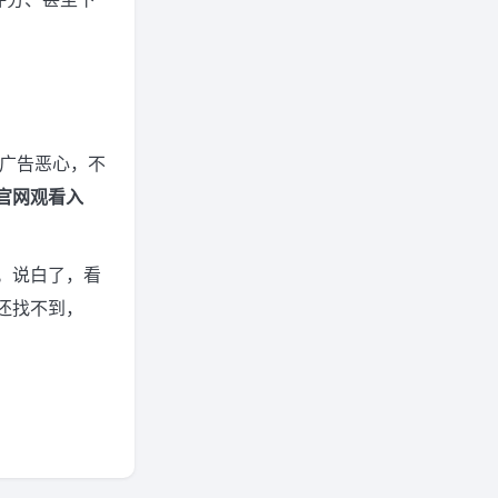
被广告恶心，不
官网观看入
。说白了，看
还找不到，