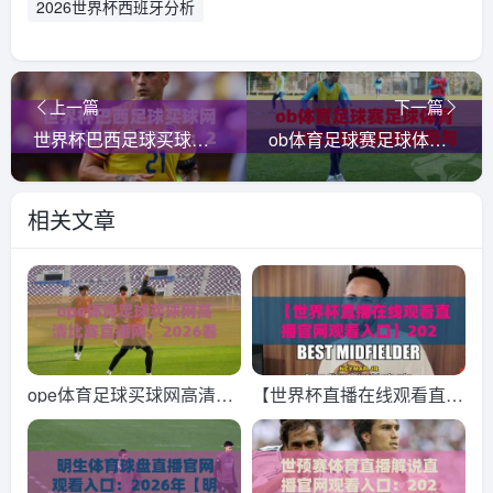
2026世界杯西班牙分析
上一篇
下一篇
世界杯巴西足球买球网址-亚洲足球压球赛：2026年球迷必看的五大避坑指南
ob体育足球赛足球体育：2026年观赛新趋势与实用指南
相关文章
ope体育足球买球网高清比
【世界杯直播在线观看直播
赛直播网，2026看球赛的
官网观看入口】2026年观
新选择？
赛指南：这几个官方入口与