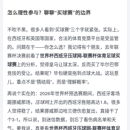
怎么理性参与？聊聊“买球赛”的边界
不吹不黑，很多人看到“买球赛”三个字就紧张。实际上，
在西班牙和英国等国家，合法的体育竞猜平台是受监管
的。问题在于——你怎么选？我记得有个朋友，去年联
赛杯决赛前看了
世界杯西班牙压球网-联赛杯体育足球买
球赛
上的分析，觉得皇马让球太深，反而买了毕尔巴鄂
竞技的受让。结果呢？毕包硬是拖到点球大战。这玩意
儿，重点不是“猜结局”，而是“理解概率”。
再说个实在的：2026年世界杯预选赛期间，西班牙客场
踢挪威那场，
压球网
上开出的西班牙胜赔高达1.8。很多
人觉得稳了，结果挪威那边哈兰德伤愈复出，直接干了
个3-1。所以说，别迷信数据，别忘了看伤病名单和天
气。要我说，真要看
世界杯西班牙压球网-联赛杯体育足