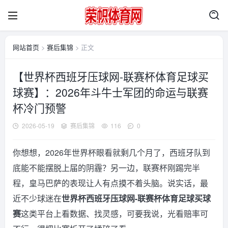
网站首页
>
赛后集锦
> 正文
【世界杯西班牙压球网-联赛杯体育足球买
球赛】：2026年斗牛士军团的命运与联赛
杯冷门预警
2026-05-19
赛后集锦
116
0
你想想，2026年世界杯眼看就剩几个月了，西班牙队到
底能不能摆脱上届的阴霾？另一边，联赛杯刚踢完半
程，皇马巴萨的表现让人有点摸不着头脑。说实话，最
近不少球迷在
世界杯西班牙压球网-联赛杯体育足球买球
赛
这类平台上看数据、找灵感，可要我说，光看赔率可