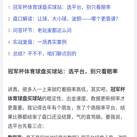
1.
冠军杯体育球盘买球站：选平台，别只看赔率
2.
盘口解读：让球、大小球、波胆——哪个更靠谱？
3.
问答环节：老玩家都这么问
4.
实战复盘：一场真实案例
5.
总结？不不不，咱们聊点别的
冠军杯体育球盘买球站：选平台，别只看赔率
讲真，很多人一上来就盯着赔率高低，其实吧，
冠军杯
体育球盘买球站
的稳定性、出金速度、数据更新频率才
更重要。我记得去年有个朋友，贪了个高赔率平台，结
果比赛都结束了盘口还没结算，气的直骂娘。要我说，
选平台先看三点：