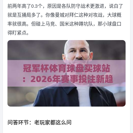
前两年高了0.3个，原因是各队防守战术更激进，说白了
就是互捅局多了。你像曼城对拜仁这种对攻战，大球概
率就很高。但碰上马竞、国米这种蹲坑队，那小球盘口
得盯紧点。
问答环节：老玩家都这么问