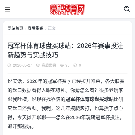
网站首页
>
赛后集锦
> 正文
冠军杯体育球盘买球站：2026年赛事投注
新趋势与实战技巧
2026-05-27
赛后集锦
95
0
说实话，2026年的冠军杯赛季已经拉开帷幕，各大联赛
的盘口数据看得人眼花缭乱。你猜怎么着？很多老玩家
跟我吐槽，说现在找靠谱的
冠军杯体育球盘买球站
比研
究盘口还费劲。我呢，这几年摸爬滚打，也算攒了点心
得，今天摊开聊聊——怎么在2026年玩转冠军杯投注，
避开那些坑。