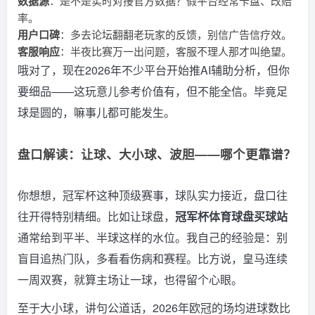
数据源
：是不是实时对接官方数据？假平台经常卡盘、改赔
率。
用户口碑
：多去论坛翻翻老玩家的反馈，别信广告信疗效。
客服响应
：半夜比赛万一出问题，客服不理人那才叫绝望。
哦对了，现在2026年不少平台开始推AI辅助分析，但你
要细品——这玩意儿参考价值有，但不能全信。毕竟足
球是圆的，嘛事儿都可能发生。
盘口解读：让球、大小球、波胆——哪个更靠谱？
你想想，冠军杯这种顶级赛事，球队实力接近，盘口往
往开得特别精细。比如让球盘，
冠军杯体育球盘买球站
通常给到平半、半球这样的水位。我自己的经验是：别
盲目追热门队，多看看伤病和赛程。比方说，皇马连续
一周双赛，就算主场让一球，也得留个心眼。
至于大小球，讲句公道话，2026年欧冠的场均进球数比