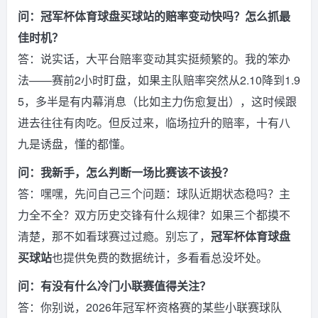
问：冠军杯体育球盘买球站的赔率变动快吗？怎么抓最
佳时机？
答：说实话，大平台赔率变动其实挺频繁的。我的笨办
法——赛前2小时盯盘，如果主队赔率突然从2.10降到1.9
5，多半是有内幕消息（比如主力伤愈复出），这时候跟
进去往往有肉吃。但反过来，临场拉升的赔率，十有八
九是诱盘，懂的都懂。
问：我新手，怎么判断一场比赛该不该投？
答：嘿嘿，先问自己三个问题：球队近期状态稳吗？主
力全不全？双方历史交锋有什么规律？如果三个都摸不
清楚，那不如看球赛过过瘾。别忘了，
冠军杯体育球盘
买球站
也提供免费的数据统计，多看看总没坏处。
问：有没有什么冷门小联赛值得关注？
答：你别说，2026年冠军杯资格赛的某些小联赛球队