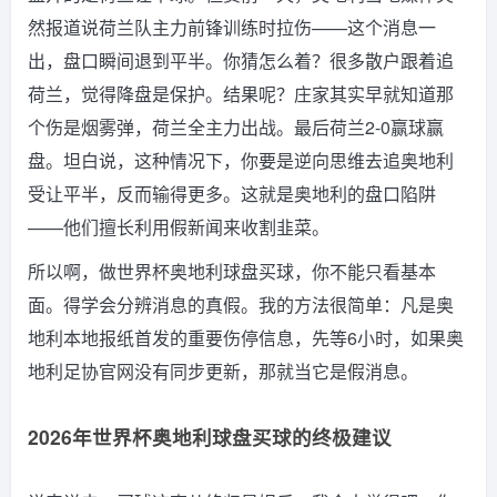
然报道说荷兰队主力前锋训练时拉伤——这个消息一
出，盘口瞬间退到平半。你猜怎么着？很多散户跟着追
荷兰，觉得降盘是保护。结果呢？庄家其实早就知道那
个伤是烟雾弹，荷兰全主力出战。最后荷兰2-0赢球赢
盘。坦白说，这种情况下，你要是逆向思维去追奥地利
受让平半，反而输得更多。这就是奥地利的盘口陷阱
——他们擅长利用假新闻来收割韭菜。
所以啊，做世界杯奥地利球盘买球，你不能只看基本
面。得学会分辨消息的真假。我的方法很简单：凡是奥
地利本地报纸首发的重要伤停信息，先等6小时，如果奥
地利足协官网没有同步更新，那就当它是假消息。
2026年世界杯奥地利球盘买球的终极建议