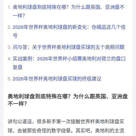
1.
奥地利球盘到底特殊在哪？为什么跟英国、亚洲盘不
一样？
2.
2026年世界杯奥地利球盘的新变化：你细品这几个信
号
3.
问与答：关于世界杯奥地利球盘买球的五个高频问题
4.
实战案例：2026年世界杯小组赛奥地利对荷兰的盘口
复盘
5.
2026年世界杯奥地利球盘买球的终极建议
奥地利球盘到底特殊在哪？为什么跟英国、亚洲盘
不一样？
讲句公道话，很多新手第一次接触世界杯奥地利球盘买
球，会被那些奇怪的数字绕晕。其实吧，奥地利的主流