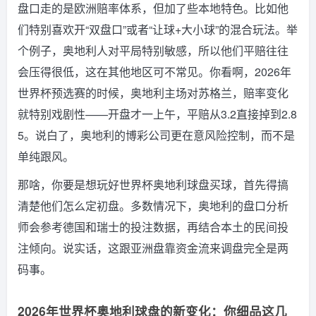
盘口走的是欧洲赔率体系，但加了些本地特色。比如他
们特别喜欢开“双盘口”或者“让球+大小球”的混合玩法。举
个例子，奥地利人对平局特别敏感，所以他们平赔往往
会压得很低，这在其他地区可不常见。你看啊，2026年
世界杯预选赛的时候，奥地利主场对苏格兰，赔率变化
就特别戏剧性——开盘才一上午，平赔从3.2直接掉到2.8
5。说白了，奥地利的博彩公司更在意风险控制，而不是
单纯跟风。
那啥，你要是想玩好世界杯奥地利球盘买球，首先得搞
清楚他们怎么定初盘。多数情况下，奥地利的盘口分析
师会参考德国和瑞士的投注数据，再结合本土的民间投
注倾向。说实话，这跟亚洲盘靠资金流来调盘完全是两
码事。
2026年世界杯奥地利球盘的新变化：你细品这几