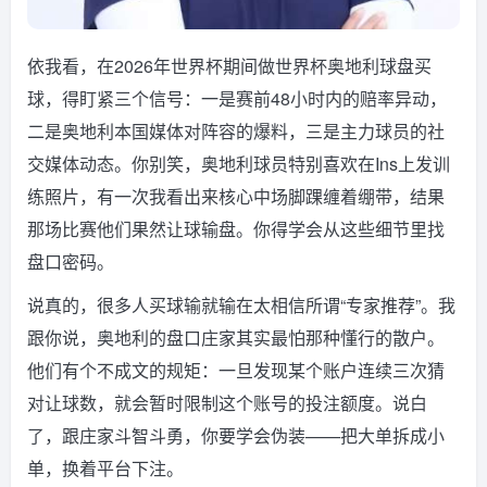
依我看，在2026年世界杯期间做世界杯奥地利球盘买
球，得盯紧三个信号：一是赛前48小时内的赔率异动，
二是奥地利本国媒体对阵容的爆料，三是主力球员的社
交媒体动态。你别笑，奥地利球员特别喜欢在Ins上发训
练照片，有一次我看出来核心中场脚踝缠着绷带，结果
那场比赛他们果然让球输盘。你得学会从这些细节里找
盘口密码。
说真的，很多人买球输就输在太相信所谓“专家推荐”。我
跟你说，奥地利的盘口庄家其实最怕那种懂行的散户。
他们有个不成文的规矩：一旦发现某个账户连续三次猜
对让球数，就会暂时限制这个账号的投注额度。说白
了，跟庄家斗智斗勇，你要学会伪装——把大单拆成小
单，换着平台下注。