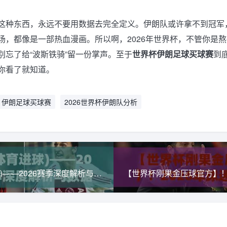
这种东西，永远不要用数据去完全定义。伊朗队或许拿不到冠军
场，都像是一部热血漫画。所以啊，2026年世界杯，不管你是
别忘了给“波斯铁骑”留一份掌声。至于
世界杯伊朗足球买球赛
到
你看了就知道。
伊朗足球买球赛
2026世界杯伊朗队分析
(意甲体育进球)——2026赛季深度解析与数据洞察