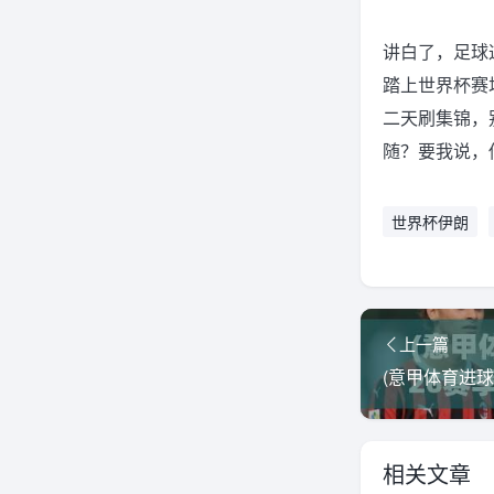
讲白了，足球
踏上世界杯赛
二天刷集锦，
随？要我说，
世界杯伊朗
上一篇
相关文章