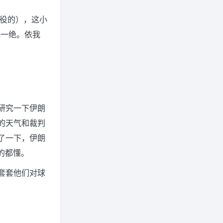
退役的），这小
是一绝。依我
研究一下伊朗
的天气和裁判
了一下，伊朗
的都懂。
套套他们对球