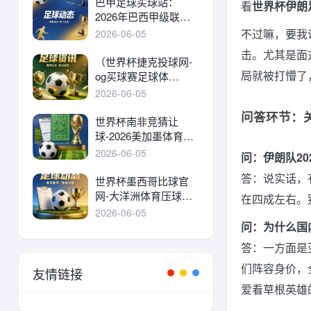
巴甲足球买球站：
看
世界杯伊朗
2026年巴西甲级联赛
投注平台深度测评，从
不过嘛，要我
2026-06-05
注册到提现全流程避坑
击。尤其是面
指南
（世界杯捷克投球网-
局就被打懵了
og买球赛足球体
育）！【世界杯捷克投
2026-06-05
球网-og买球赛足球体
问答环节：
育】2026年观赛新姿
世界杯南非竞猜让
势，你get了吗？
球-2026美加墨体育足
球进球：从赔率陷阱到
2026-06-05
问：伊朗队2
进球密码，老球迷的实
答：说实话，
战笔记
世界杯墨西哥比球官
网-大洋洲体育压球
在四成左右。
网：2026年世界杯墨
2026-06-05
西哥队赛程与比分查询
问：为什么国
指南
答：一方面是
们阵容身价，
友情链接
爱看草根英雄