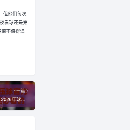
，但他们每次
熬夜看球还是第
底值不值得追
下一篇
【世界杯刚果金压球官方】！2026年球迷必看的官方渠道与避坑指南