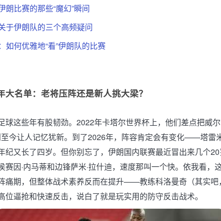
伊朗比赛的那些“魔幻”瞬间
关于伊朗队的三个高频疑问
：如何优雅地“看”伊朗队的比赛
6年大名单：老将压阵还是新人挑大梁？
足球这些年有股韧劲。2022年卡塔尔世界杯上，他们差点把威
胜利至今让人记忆犹新。到了2026年，阵容肯定会有变化——塔雷
年纪又长了四岁。但你别忘了，伊朗国内联赛最近冒出来几个20
侯赛因·内马蒂和边锋萨米·拉什迪，速度那叫一个快。依我看，
阵痛期，但整体战术素养反而在提升——教练科洛曼奇（其实吧
高位逼抢和快速反击，说白了就是玩实用的防守反击战术。