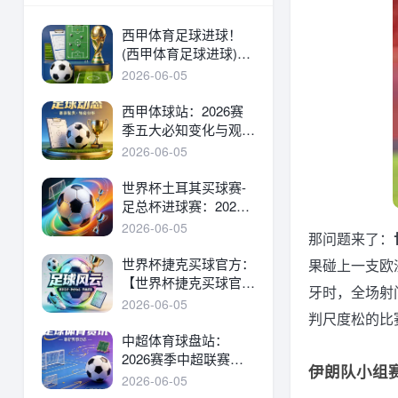
西甲体育足球进球！
(西甲体育足球进球)
2026赛季哪些射手最
2026-06-05
值得关注？
西甲体球站：2026赛
季五大必知变化与观赛
攻略
2026-06-05
世界杯土耳其买球赛-
足总杯进球赛：2026
年投注策略与数据解析
2026-06-05
那问题来了：
世界杯捷克买球官方：
果碰上一支欧
【世界杯捷克买球官
牙时，全场射
方】2026年必须知道
2026-06-05
判尺度松的比
的那些事
中超体育球盘站：
2026赛季中超联赛投
伊朗队小组
注与观赛的7个关键点
2026-06-05