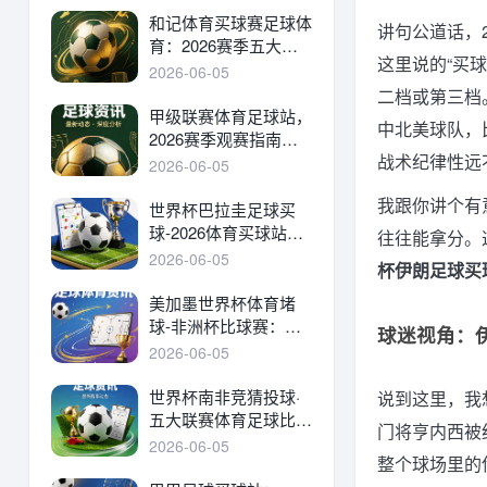
和记体育买球赛足球体
讲句公道话，
育：2026赛季五大联
这里说的“买
赛投注策略与趋势解析
2026-06-05
二档或第三档
甲级联赛体育足球站，
中北美球队，
2026赛季观赛指南与
战术纪律性远
深度解析（甲级联赛体
2026-06-05
育足球站）
我跟你讲个有
世界杯巴拉圭足球买
球-2026体育买球站足
往往能拿分。
球体育：巴拉圭出线赔
2026-06-05
杯伊朗足球买
率与实战指南
美加墨世界杯体育堵
球-非洲杯比球赛：
球迷视角：
2026年两大足球盛事
2026-06-05
的对比与展望
世界杯南非竞猜投球·
说到这里，我
五大联赛体育足球比
门将亨内西被
球：2026年你必须知
2026-06-05
整个球场里的
道的几件事