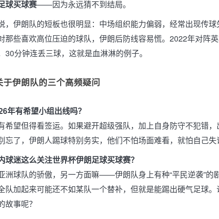
足球买球赛
——因为永远猜不到结局。
说，伊朗队的短板也很明显：中场组织能力偏弱，经常出现传球
对那些喜欢高位压迫的球队，伊朗后防线容易慌。2022年对阵
，30分钟连丢三球，这就是血淋淋的例子。
关于伊朗队的三个高频疑问
026年有希望小组出线吗？
有希望但得看签运。如果避开超级强队，加上自身防守不犯错，
别忘了，伊朗人踢球特别务实，他们不怕场面难看，就怕自己失
内球迷这么关注世界杯伊朗足球买球赛？
亚洲球队的骄傲，另一方面嘛——伊朗队身上有种“平民逆袭”的
全队加起来可能还不如某队一个替补，但就是能踢出硬气足球。
的故事呢？