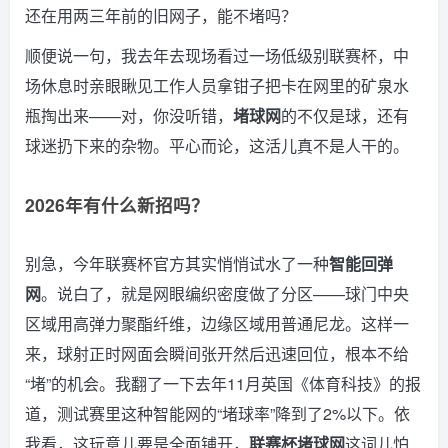
还在用两三年前的旧网子，能不堵吗？
顺便说一句，我去年去现场看过一场低级别联赛杯，中
场休息时亲眼瞅见工作人员拿钳子把卡在网里的矿泉水
瓶掏出来——对，你没听错，
堵球网
的不仅是球，还有
球迷扔下来的杂物。平心而论，这活儿真不是人干的。
2026年有什么新招吗？
别急，今年联赛杯官方其实悄悄试水了一种
智能回弹
网
。说白了，就是网眼编织密度做了分区——球门中央
区域用高弹力聚酯纤维，边缘区域用普通尼龙。这样一
来，球射正时网面会瞬间张开然后迅速回位，根本不给
“堵”的机会。我翻了一下去年11月英国《体育科技》的报
道，测试赛里这种智能网的“堵球率”降到了2%以下。依
我看，这玩意儿要是全面铺开，
联赛杯堵球网
这词儿怕