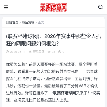
网站首页
>
赛后集锦
> 正文
(联赛杯堵球网)：2026年赛事中那些令人抓
狂的网眼问题如何根治？
2026-05-11
赛后集锦
98
0
你猜怎么着？前两天联赛杯的一场淘汰赛，我全程盯着
屏幕，眼看着一记势大力沉的远射直奔死角——结果球
擦着门柱飞进了球网，但居然没弹出来！主裁判愣了好
几秒，边裁也一脸懵，最后硬是看了三分钟VAR才确认
进球有效。弹幕直接炸了：“
联赛杯堵球网
又来了！”说实
话，这玩意儿比门线悬案还让人上头。