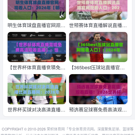
新选择？
赛指南：这几个官方入口与
备用通道，球迷请收好！
明生体育球盘直播官网观看
世预赛体育直播解说直播官
入口：2026年【明生体育
网观看入口：2026年球迷
球盘直播官网观看入口】全
必藏的观赛指南
新升级体验指南
【世界杯体育直播竞猜免费
【365best压球站直播官网
高清观看直播】：世界杯体
观看入口】: 2026年最新观
育直播竞猜免费高清观看直
赛指南与实用技巧
播全攻略，带你畅享2026
赛事盛宴！
世界杯买球对决高清直播比
预选赛足球赛免费高清观看
赛直播网：2026年球迷必
直播！2026世界杯预选赛
看的终极观赛指南！
观赛攻略
COPYRIGHT © 2010-2026
荣帜体育网「专业体育资讯网。深度聚焦足球、篮球等