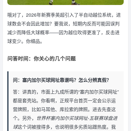
哦对了，2026年新赛季英超引入了半自动越位系统，进
球数会不会因此增加？要我说，短期内反而可能因误判
减少而降低大球概率——因为越位吹得更准了，反击进
球变少。你细品。
问答时间：你关心的几个问题
问：塞内加尔买球网址靠谱吗？怎么分辨真假？
答：讲真的，市面上九成所谓的“塞内加尔买球网址”
都是套壳站。你看啊，正规平台首页一定会公示运
营牌照，比如马耳他、库拉索的牌照。进去先查这
个。另外，
世界杯塞内加尔买球网址-五联赛球盘进
球
这个词被搜得多，也说明很多劣质站蹭热度。我