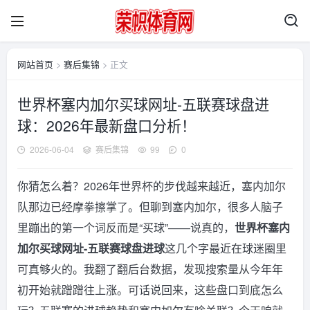
网站首页
>
赛后集锦
> 正文
世界杯塞内加尔买球网址-五联赛球盘进
球：2026年最新盘口分析！
2026-06-04
赛后集锦
99
0
你猜怎么着？2026年世界杯的步伐越来越近，塞内加尔
队那边已经摩拳擦掌了。但聊到塞内加尔，很多人脑子
里蹦出的第一个词反而是“买球”——说真的，
世界杯塞内
加尔买球网址-五联赛球盘进球
这几个字最近在球迷圈里
可真够火的。我翻了翻后台数据，发现搜索量从今年年
初开始就蹭蹭往上涨。可话说回来，这些盘口到底怎么