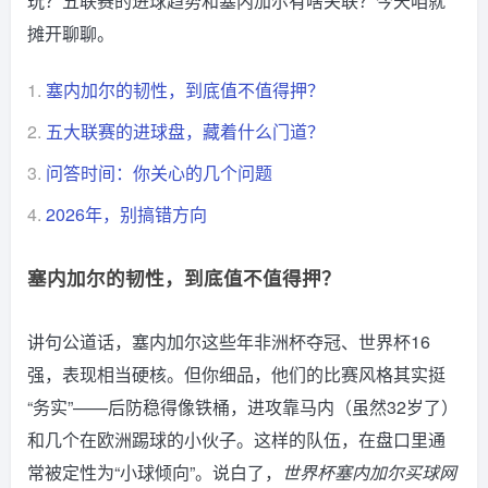
玩？五联赛的进球趋势和塞内加尔有啥关联？今天咱就
摊开聊聊。
1.
塞内加尔的韧性，到底值不值得押？
2.
五大联赛的进球盘，藏着什么门道？
3.
问答时间：你关心的几个问题
4.
2026年，别搞错方向
塞内加尔的韧性，到底值不值得押？
讲句公道话，塞内加尔这些年非洲杯夺冠、世界杯16
强，表现相当硬核。但你细品，他们的比赛风格其实挺
“务实”——后防稳得像铁桶，进攻靠马内（虽然32岁了）
和几个在欧洲踢球的小伙子。这样的队伍，在盘口里通
常被定性为“小球倾向”。说白了，
世界杯塞内加尔买球网