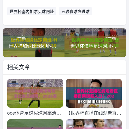
世界杯塞内加尔买球网址
五联赛球盘进球
上一篇
下一篇
世界杯加纳比球网址-HG买球站足球体育：2026观赛指南与避坑提醒
世界杯海地足球网址-奥运会足球赛买球赛：2026年观赛全攻略
相关文章
ope体育足球买球网高清比
【世界杯直播在线观看直播
赛直播网，2026看球赛的
官网观看入口】2026年观