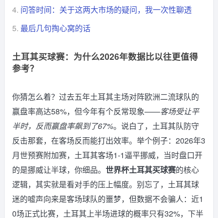
4.
问答时间：关于这两大市场的疑问，我一次性聊透
5.
最后几句掏心窝的话
土耳其买球赛：为什么2026年数据比以往更值得
参考？
你猜怎么着？过去五年土耳其主场对阵欧洲二流球队的
赢盘率高达58%，但今年有个反常现象——
客场受让平
半时，反而赢盘率飙到了67%
。说白了，土耳其队防守
反击那套，在客场反而能打出效率。举个例子：2026年3
月世预赛附加赛，土耳其客场1-1逼平挪威，当时盘口开
的是挪威让半球，你细品。
世界杯土耳其买球赛
的核心
逻辑，其实就是看对手的压上幅度。别忘了，土耳其球
迷的嘘声向来是客场球队的噩梦，但数据不会骗人：近1
0场正式比赛，土耳其上半场进球的概率只有32%，下半