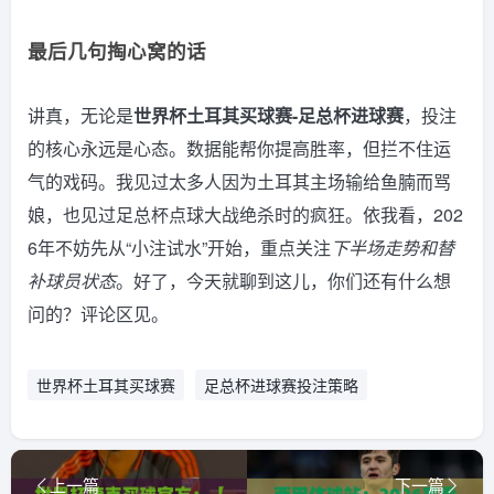
最后几句掏心窝的话
讲真，无论是
世界杯土耳其买球赛-足总杯进球赛
，投注
的核心永远是心态。数据能帮你提高胜率，但拦不住运
气的戏码。我见过太多人因为土耳其主场输给鱼腩而骂
娘，也见过足总杯点球大战绝杀时的疯狂。依我看，202
6年不妨先从“小注试水”开始，重点关注
下半场走势和替
补球员状态
。好了，今天就聊到这儿，你们还有什么想
问的？评论区见。
世界杯土耳其买球赛
足总杯进球赛投注策略
上一篇
下一篇