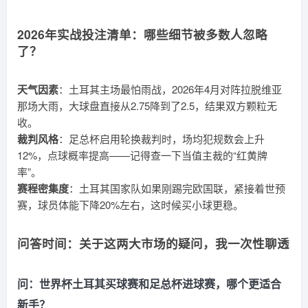
2026年实战投注清单：哪些细节被多数人忽略
了？
天气因素
：土耳其主场最怕雨战，2026年4月对阵拉脱维亚
那场大雨，大球盘直接从2.75降到了2.5，结果双方颗粒无
收。
裁判风格
：足总杯启用轮换裁判时，场均犯规数会上升
12%，点球概率提高——记得查一下当值主裁的“红黄牌
率”。
赛程密集度
：土耳其国家队如果刚踢完欧国联，紧接着世预
赛，球员体能下降20%左右，这时候买小球更稳。
问答时间：关于这两大市场的疑问，我一次性聊透
问：世界杯土耳其买球赛和足总杯进球赛，哪个更适合
新手？