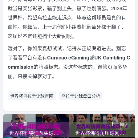
就当是买张彩票，输了别上头，赢了也别嘚瑟。2026年
世界杯，希望乌拉圭能走远点，毕竟这帮球员是真的有
血性。你细品，上一届他们小组赛把葡萄牙都干翻了，
这届说不定还能搞个大新闻呢。
哦对了，你如果真想试试，记得从正规渠道进去。别忘
了看看平台有没有
Curacao eGaming
或
UK Gambling C
ommission
的牌照标志。没这些标志的，甭管页面多华
丽，直接关掉就对了。
世界杯乌拉圭让球官网
乌拉圭让球盘口分析
上一篇
下一篇
世界杯科特迪瓦买球网：2026年观赛季，警惕这些隐形陷阱与合规指南
世界杯佛得角压球网！2026年世界杯预选赛中的神秘战术与实战解析