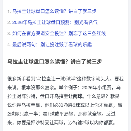
1.
乌拉圭让球盘口怎么读懂？讲白了就三步
2.
2026年乌拉圭让球盘口预测：别光看名气
3.
如何在官方渠道安全投注？别忘了这三条红线
4.
最后说两句：别让投注毁了看球的乐趣
乌拉圭让球盘口怎么读懂？讲白了就三步
很多新手看到“乌拉圭让一球/球半”这种数字就头大。要我
来说，根本没那么复杂。举个例子：2026年小组赛，乌
拉圭对阵沙特，盘口开
乌拉圭让两球
。什么意思？就是
说你押乌拉圭赢，他们必须净胜3球或以上你才算赢；赢
2球你只赢一半；赢1球或平局输，那你就全输。反过
来，你要是押沙特受让两球，沙特输2球以内你都赢。