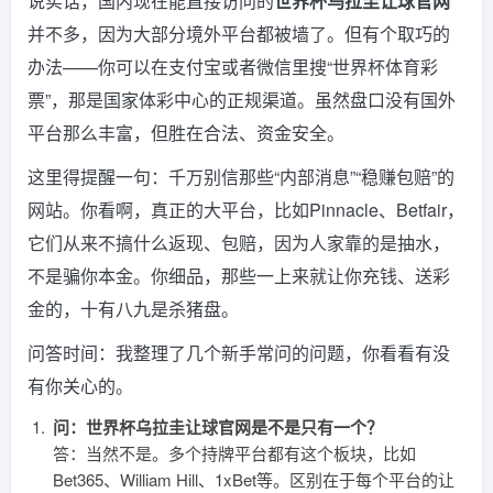
说实话，国内现在能直接访问的
世界杯乌拉圭让球官网
并不多，因为大部分境外平台都被墙了。但有个取巧的
办法——你可以在支付宝或者微信里搜“世界杯体育彩
票”，那是国家体彩中心的正规渠道。虽然盘口没有国外
平台那么丰富，但胜在合法、资金安全。
这里得提醒一句：千万别信那些“内部消息”“稳赚包赔”的
网站。你看啊，真正的大平台，比如Pinnacle、Betfair，
它们从来不搞什么返现、包赔，因为人家靠的是抽水，
不是骗你本金。你细品，那些一上来就让你充钱、送彩
金的，十有八九是杀猪盘。
问答时间：我整理了几个新手常问的问题，你看看有没
有你关心的。
问：世界杯乌拉圭让球官网是不是只有一个？
答：当然不是。多个持牌平台都有这个板块，比如
Bet365、William Hill、1xBet等。区别在于每个平台的让