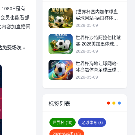
080P是有
(世界杯塞内加尔球盘
非会员也能看部
买球网站-德国杯体育
球盘) 2026年新赛季，
2026-05-09
化内容加直播间
这些内幕你知道吗？
世界杯沙特阿拉伯比球
赛-2026美加墨体球
咕免费场次 +
站：绿鹰军团冲击16
2026-05-09
强，你需要知道的5大
看点
世界杯海地让球网站-
冰岛超体育足球压球
站：2026年玩转压球
2026-05-09
的避坑指南
标签列表
世界杯
(10)
足球体育
(3)
2026世界杯
(13)