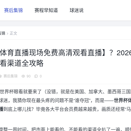
赛后集锦
赛程早知道
球迷说
集锦
> 正文
体育直播现场免费高清观看直播】？202
看渠道全攻略
赛后集锦
90
0
6年世界杯眼看就要来了（没错，就是在美国、加拿大、墨西哥三
球迷，我猜你现在最头疼的问题不是“谁夺冠”，而是——
世界杯
播
到底上哪儿找？毕竟各大平台会员费越来越贵，画质还经常“马
整整一周时间，把市面上能看的、不能看的渠道全扒了一遍，顺