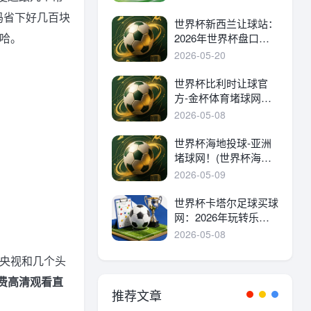
量，新雨 SEO 实现长
码省下好几百块
效优化
世界杯新西兰让球站：
了哈。
2026年世界杯盘口预
测与实战解析
2026-05-20
世界杯比利时让球官
方-金杯体育堵球网：
2026最新盘口深度解
2026-05-08
析
世界杯海地投球-亚洲
堵球网！(世界杯海地
投球)背后的战术博弈
2026-05-09
与风险警示
世界杯卡塔尔足球买球
网：2026年玩转乐鱼
买球排名策略足球体育
2026-05-08
的实用指南
是央视和几个头
费高清观看直
推荐文章