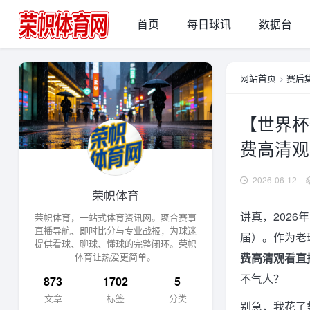
首页
每日球讯
数据台
网站首页
>
赛后
【世界杯
费高清观
2026-06-12
荣帜体育
讲真，202
荣帜体育，一站式体育资讯网。聚合赛事
直播导航、即时比分与专业战报，为球迷
届）。作为老
提供看球、聊球、懂球的完整闭环。荣帜
体育让热爱更简单。
费高清观看直
不气人？
873
1702
5
文章
标签
分类
别急，我花了