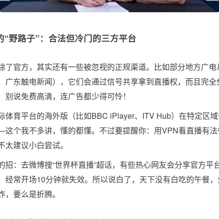
清的“野路子”：合法但冷门的三方平台
除了官方，其实还有一些被忽视的正规渠道。比如部分地方广电系
、广东触电新闻），它们会通过信号共享拿到直播权，而且完全
，别说免费高清，连广告都少得可怜！
体育平台的海外版（比如BBC iPlayer、ITV Hub）在特定
—这个我不多讲，懂的都懂。不过要提醒你：用VPN看直播有法
不太建议小白尝试。
的招：去微博搜“世界杯直播”超话，有些热心网友会分享官方平
，经常开场10分钟就失效。所以说白了，天下没有白吃的午餐，
炸，要么是折腾。