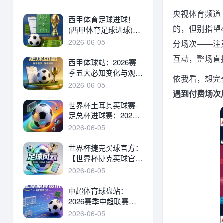
央视体育频道（
西甲体育足球进球！
的，但别指望
(西甲体育足球进球)
2026赛季哪些射手最
2026-06-05
分场次——注
值得关注？
互动，整场直
西甲体球站：2026赛
季五大必知变化与观赛
依我看，想完
攻略
2026-06-05
遇到付费场次
世界杯土耳其买球赛-
足总杯进球赛：2026
年投注策略与数据解析
2026-06-05
世界杯捷克买球官方：
【世界杯捷克买球官
方】2026年必须知道
2026-06-05
的那些事
中超体育球盘站：
2026赛季中超联赛投
注与观赛的7个关键点
2026-06-05