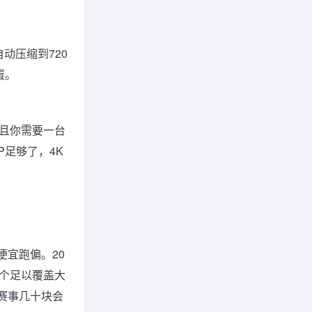
动压缩到720
蛋。
而且你需要一台
P足够了，4K
便宜跑偏。20
几个足以覆盖大
赛事几十块会