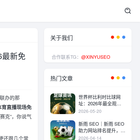
关于我们
6最新免
合作联系TG：
@XINYUSEO
热门文章
世界杯比利时比球网
国联办的那
址：2026年最全观赛
体育直播现场免
指南与平台推荐
2026-05-20
赛克”，你说气
新雨 SEO｜新雨 SEO
助力网站排名提升，新
雨 SEO 打造精准流
便还跟几个常
2026-04-14