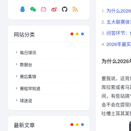
1.
为什么202
2.
五大联赛体
3.
问答环节：
网站分类
4.
2026年最
每日球讯
为什么202
数据台
赛后集锦
要我说，这背
库拉索或者马
赛程早知道
间，有些站搞
球迷说
会不会在提现时
吐槽土耳其某知
最新文章