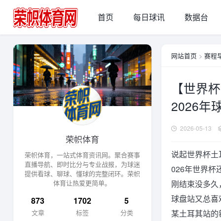
首页
每日球讯
数据台
网站首页
>
赛程
【世界杯
2026
2026-05-13
荣帜体育
说起世界杯土
荣帜体育，一站式体育资讯网。聚合赛事
直播导航、即时比分与专业战报，为球迷
026年世界
提供看球、聊球、懂球的完整闭环。荣帜
体育让热爱更简单。
刚结束没多久
球盘站又总喜
873
1702
5
文章
标签
分类
某土耳其站的