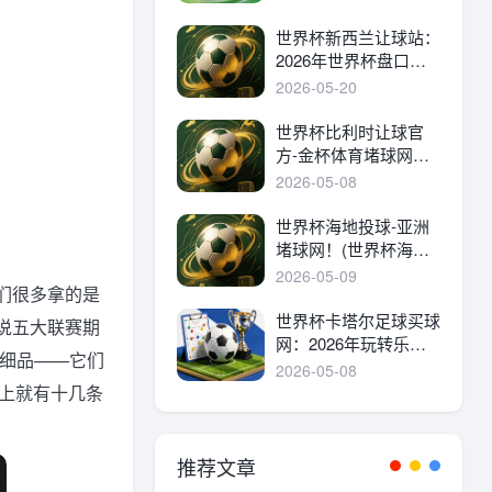
量，新雨 SEO 实现长
效优化
世界杯新西兰让球站：
2026年世界杯盘口预
测与实战解析
2026-05-20
世界杯比利时让球官
方-金杯体育堵球网：
2026最新盘口深度解
2026-05-08
析
世界杯海地投球-亚洲
堵球网！(世界杯海地
投球)背后的战术博弈
2026-05-09
们很多拿的是
与风险警示
世界杯卡塔尔足球买球
说五大联赛期
网：2026年玩转乐鱼
你细品——它们
买球排名策略足球体育
2026-05-08
的实用指南
t上就有十几条
推荐文章