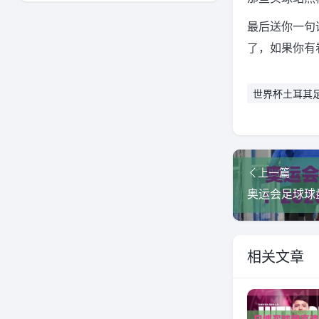
最后送你一句
了，如果你有
世界杯土耳其
上一篇
相关文章