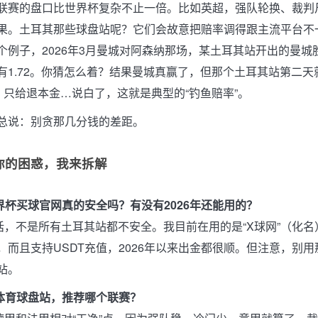
联赛的盘口比世界杯复杂不止一倍。比如英超，强队轮换、裁判
果。土耳其那些球盘站呢？它们会故意把赔率调得跟主流平台不
个例子，2026年3月曼城对阿森纳那场，某土耳其站开出的曼城胜
有1.72。你猜怎么着？结果曼城真赢了，但那个土耳其站第二天
”，只给退本金…说白了，这就是典型的“钓鱼赔率”。
总说：别贪那几分钱的差距。
你的困惑，我来拆解
界杯买球官网真的安全吗？有没有2026年还能用的？
话，不是所有土耳其站都不安全。我目前在用的是“X球网”（化名
，而且支持USDT充值，2026年以来出金都很顺。但注意，别
站。
体育球盘站，推荐哪个联赛？