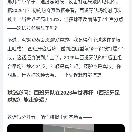
那几个小个子，速度嗷嗷快，反击打起来跟闪电似的。
据2026年年初的热身赛数据来看，西班牙队场均射门次
数比上届世界杯高出18%，但控球率反而降了7个百分点
——这信号够明显了吧？
不过，
问题和机会总是并存的
。我记得有个球迷在论坛
上吐槽：“西班牙这后防，碰到速度型前锋不得被打爆？”
哎，这话还真说到点上了。2026年西班牙队的中后卫组
合平均年龄才24岁，年轻是真年轻，经验也是真缺。你
想想，世界杯这种大赛，一个失误就可能凉凉。
球迷必问：西班牙队在2026年世界杯（西班牙足
球站）能走多远？
这话得分开看。咱们模拟个问答场景——