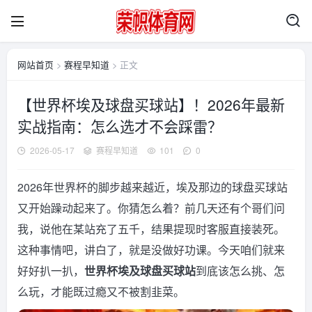
网站首页
>
赛程早知道
> 正文
【世界杯埃及球盘买球站】！2026年最新
实战指南：怎么选才不会踩雷？
2026-05-17
赛程早知道
101
0
2026年世界杯的脚步越来越近，埃及那边的球盘买球站
又开始躁动起来了。你猜怎么着？前几天还有个哥们问
我，说他在某站充了五千，结果提现时客服直接装死。
这种事情吧，讲白了，就是没做好功课。今天咱们就来
好好扒一扒，
世界杯埃及球盘买球站
到底该怎么挑、怎
么玩，才能既过瘾又不被割韭菜。