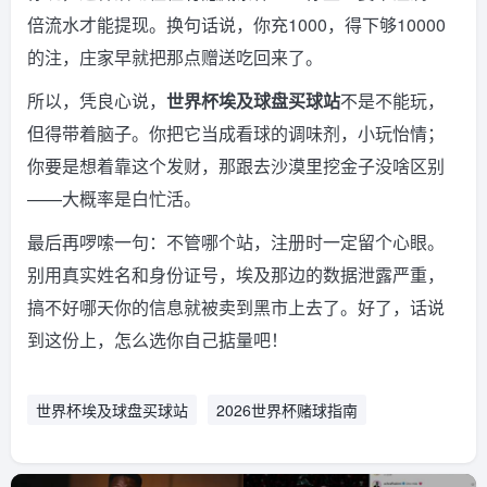
倍流水才能提现。换句话说，你充1000，得下够10000
的注，庄家早就把那点赠送吃回来了。
所以，凭良心说，
世界杯埃及球盘买球站
不是不能玩，
但得带着脑子。你把它当成看球的调味剂，小玩怡情；
你要是想着靠这个发财，那跟去沙漠里挖金子没啥区别
——大概率是白忙活。
最后再啰嗦一句：不管哪个站，注册时一定留个心眼。
别用真实姓名和身份证号，埃及那边的数据泄露严重，
搞不好哪天你的信息就被卖到黑市上去了。好了，话说
到这份上，怎么选你自己掂量吧！
世界杯埃及球盘买球站
2026世界杯赌球指南