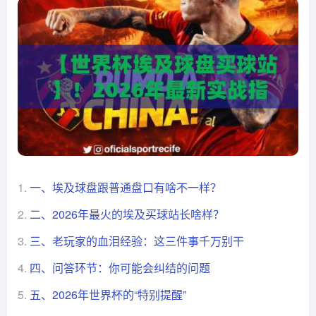
1.
一、埃及球盘跟普通盘口有啥不一样？
2.
二、2026年最火的埃及买球站长啥样？
3.
三、老玩家的血泪经验：这三件事千万别干
4.
四、问答环节：你可能会纠结的问题
5.
五、2026年世界杯的“特别提醒”