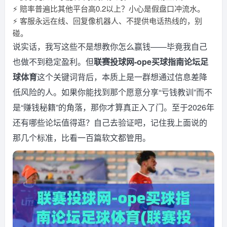
⚡ 赔率普遍比其他平台高0.2以上？小心是假盘口冲流水。
⚡ 客服永远在线、回复像机器人、不提供电话热线的，别
碰。
说实话，我写这些不是想教你怎么赢钱——毕竟我自己
也做不到稳定盈利。但
联赛投球网-ope买球指南论坛足
球体育
这个关键词背后，本质上是一群想通过信息差降
低风险的人。如果你能找到那个愿意分享“亏钱教训”而不
是“赚钱秘籍”的角落，那你才算真正入了门。至于2026年
还有哪些论坛值得逛？自己去验证吧，记住我上面说的
那几个标准，比看一百篇软文都管用。