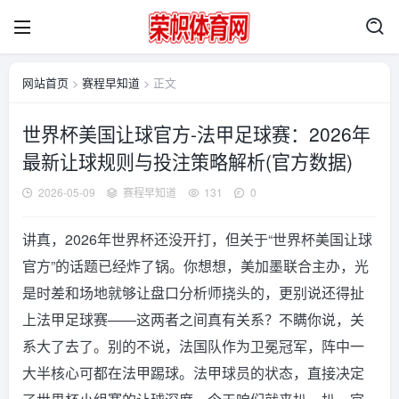
网站首页
>
赛程早知道
> 正文
世界杯美国让球官方-法甲足球赛：2026年
最新让球规则与投注策略解析(官方数据)
2026-05-09
赛程早知道
131
0
讲真，2026年世界杯还没开打，但关于“世界杯美国让球
官方”的话题已经炸了锅。你想想，美加墨联合主办，光
是时差和场地就够让盘口分析师挠头的，更别说还得扯
上法甲足球赛——这两者之间真有关系？不瞒你说，关
系大了去了。别的不说，法国队作为卫冕冠军，阵中一
大半核心可都在法甲踢球。法甲球员的状态，直接决定