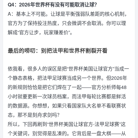
Q4：2026年世界杯有没有可能取消让球？
A：基本上不可能。让球是平衡强弱队差距的核心机制，
官方为了保持投注热度，只会微调不会取消。你可以理
解成“官方让步，玩家赚差价”。
最后的唠叨：别把法甲和世界杯割裂开看
依我看，很多人的误区是把“世界杯美国让球官方”当成一
个静态表格，把法甲足球赛当成另一个世界。但2026年
的新规则恰恰是把它们焊在了一起——官方分析师每48
小时就要更新一次球员档案，而法甲每轮比赛都是鲜活
的数据源。你想想，如果只看国家队大名单不看联赛状
态，那不是刻舟求剑吗？
所以，下回再刷到“世界杯美国让球官方-法甲足球赛”这
个关键词，别觉得是乱凑的。它背后是一盘大棋——从