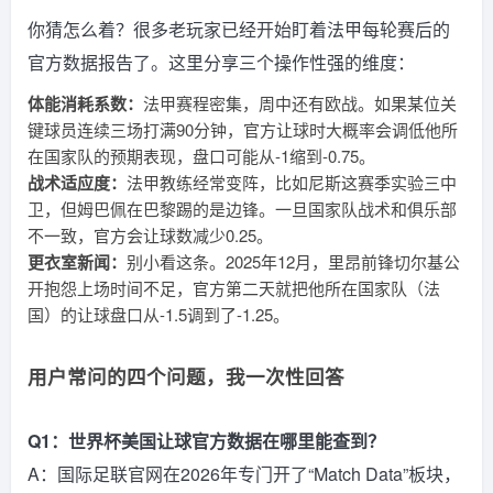
你猜怎么着？很多老玩家已经开始盯着法甲每轮赛后的
官方数据报告了。这里分享三个操作性强的维度：
体能消耗系数：
法甲赛程密集，周中还有欧战。如果某位关
键球员连续三场打满90分钟，官方让球时大概率会调低他所
在国家队的预期表现，盘口可能从-1缩到-0.75。
战术适应度：
法甲教练经常变阵，比如尼斯这赛季实验三中
卫，但姆巴佩在巴黎踢的是边锋。一旦国家队战术和俱乐部
不一致，官方会让球数减少0.25。
更衣室新闻：
别小看这条。2025年12月，里昂前锋切尔基公
开抱怨上场时间不足，官方第二天就把他所在国家队（法
国）的让球盘口从-1.5调到了-1.25。
用户常问的四个问题，我一次性回答
Q1：世界杯美国让球官方数据在哪里能查到？
A：国际足联官网在2026年专门开了“Match Data”板块，