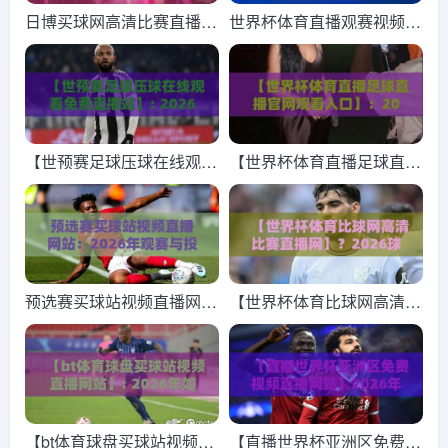
日博买球网高清比赛直播
世界杯体育直播观赛视频直
网，2026年看球赛到底该
播网站：2026年看球新姿
怎么选？
势，这3个平台藏着不少惊
喜
【世预赛足球压球在线观看
【世界杯体育直播足球直播
免费直播站】: 2026年球迷
官网观看入口】：2026年
必藏的4个靠谱免费渠道
观赛指南（世界杯体育直播
足球直播官网观看入口）
预选赛买球站视频直播网
【世界杯体育比球网高清比
站：2026年观赛与投注指
赛直播网】？2026球迷新
南（真实体验分享）
宠，高清直击每一脚！
【bt体育球盘买球站视频直
【直播世界杯亚洲区免费视