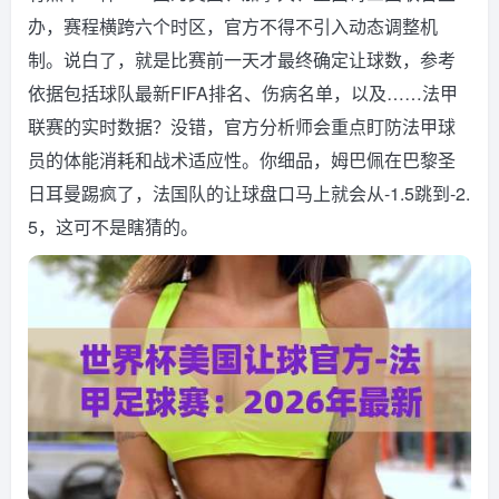
办，赛程横跨六个时区，官方不得不引入动态调整机
制。说白了，就是比赛前一天才最终确定让球数，参考
依据包括球队最新FIFA排名、伤病名单，以及……法甲
联赛的实时数据？没错，官方分析师会重点盯防法甲球
员的体能消耗和战术适应性。你细品，姆巴佩在巴黎圣
日耳曼踢疯了，法国队的让球盘口马上就会从-1.5跳到-2.
5，这可不是瞎猜的。