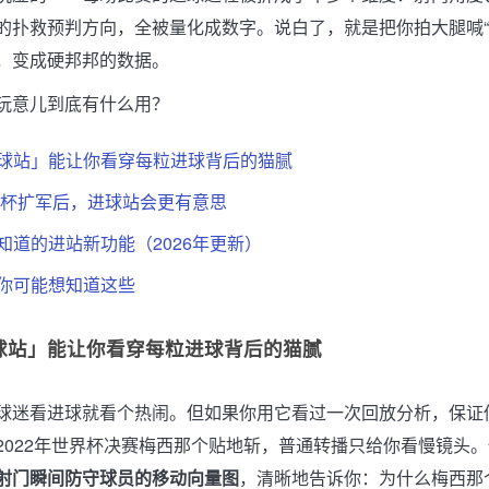
的扑救预判方向，全被量化成数字。说白了，就是把你拍大腿喊“
，变成硬邦邦的数据。
玩意儿到底有什么用？
球站」能让你看穿每粒进球背后的猫腻
世界杯扩军后，进球站会更有意思
知道的进站新功能（2026年更新）
你可能想知道这些
球站」能让你看穿每粒进球背后的猫腻
球迷看进球就看个热闹。但如果你用它看过一次回放分析，保证
2022年世界杯决赛梅西那个贴地斩，普通转播只给你看慢镜头
射门瞬间防守球员的移动向量图
，清晰地告诉你：为什么梅西那