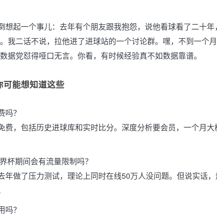
倒想起一个事儿：去年有个朋友跟我抱怨，说他看球看了二十年
”。我二话不说，拉他进了进球站的一个讨论群。嘿，不到一个月
的数据党怼得哑口无言。你看，有时候经验真不如数据靠谱。
你可能想知道这些
费吗？
免费，包括历史进球库和实时比分。深度分析要会员，一个月大
年世界杯期间会有流量限制吗？
去年做了压力测试，理论上同时在线50万人没问题。但说实话，
。
用吗？