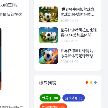
发力的空间。
(世界杯塞内加尔球盘
的价值就在这
买球网站-德国杯体育
球盘) 2026年新赛季，
2026-05-09
这些内幕你知道吗？
世界杯沙特阿拉伯比球
赛-2026美加墨体球
站：绿鹰军团冲击16
2026-05-09
强，你需要知道的5大
看点
世界杯海地让球网站-
冰岛超体育足球压球
站：2026年玩转压球
2026-05-09
的避坑指南
标签列表
世界杯
(10)
足球体育
(3)
2026世界杯
(13)
它的数据进行二