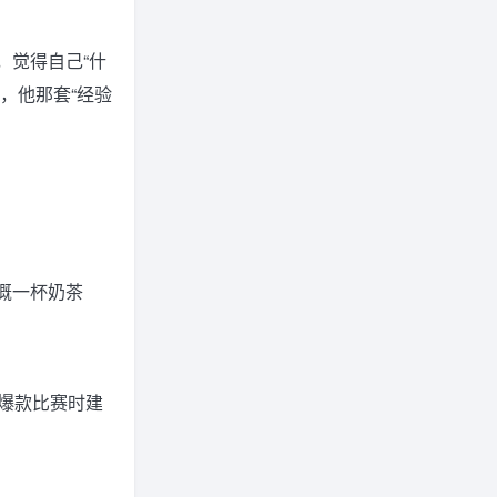
，觉得自己“什
，他那套“经验
概一杯奶茶
爆款比赛时建