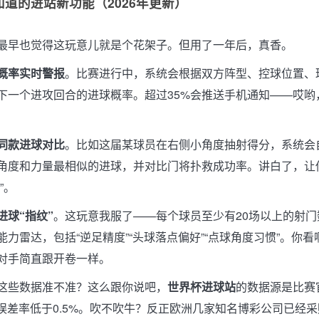
道的进站新功能（2026年更新）
最早也觉得这玩意儿就是个花架子。但用了一年后，真香。
概率实时警报
。比赛进行中，系统会根据双方阵型、控球位置、
下一个进攻回合的进球概率。超过35%会推送手机通知——哎哟
同款进球对比
。比如这届某球员在右侧小角度抽射得分，系统会
角度和力量最相似的进球，并对比门将扑救成功率。讲白了，让
”。
进球“指纹”
。这玩意我服了——每个球员至少有20场以上的射门
能力雷达，包括“逆足精度”“头球落点偏好”“点球角度习惯”。你
对手简直跟开卷一样。
这些数据准不准？这么跟你说吧，
世界杯进球站
的数据源是比赛
，误差率低于0.5%。吹不吹牛？反正欧洲几家知名博彩公司已经采