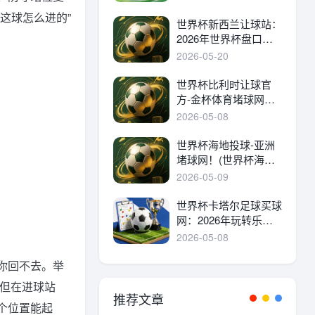
量，新雨 SEO 实现长
这球怎么进的”
效优化
世界杯新西兰让球站：
2026年世界杯盘口预
测与实战解析
2026-05-20
世界杯比利时让球官
方-金杯体育堵球网：
2026最新盘口深度解
2026-05-08
析
世界杯海地投球-亚洲
堵球网！(世界杯海地
投球)背后的战术博弈
2026-05-09
与风险警示
世界杯卡塔尔足球买球
网：2026年玩转乐鱼
买球排名策略足球体育
2026-05-08
的实用指南
你回不去。举
。但在进球站
推荐文章
个位置能起