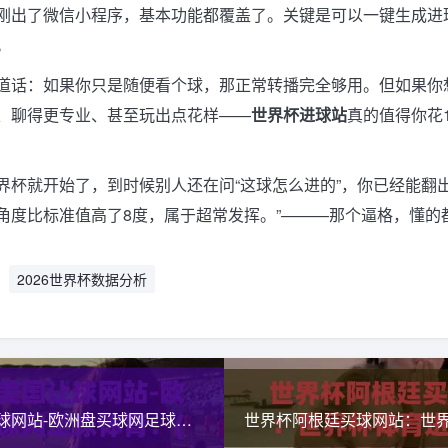
刚出了微信小程序，基本功能都覆盖了。关键是可以一键生成进
。
道话：如果你只是随便看个球，那正常转播完全够用。但如果你想
、聊得更专业、甚至玩出点花样——
世界杯进球站
真的值得你花
界杯就开始了，到时候别人还在问“这球怎么进的”，你已经能翻出
角度比标准值高了8度，属于超常发挥。”———那个逼格，懂的
2026世界杯数据分析
世界杯美国让球网站-欧洲盘买球网足球体育！(世界杯美国让球网站-欧洲盘买球网足球体育) 2026年购彩实战指南