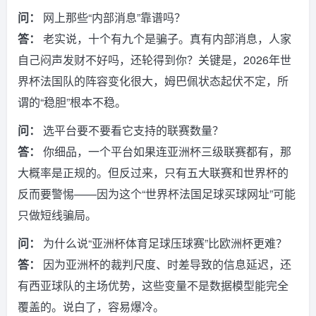
问：
网上那些“内部消息”靠谱吗？
答：
老实说，十个有九个是骗子。真有内部消息，人家
自己闷声发财不好吗，还轮得到你？关键是，2026年世
界杯法国队的阵容变化很大，姆巴佩状态起伏不定，所
谓的“稳胆”根本不稳。
问：
选平台要不要看它支持的联赛数量？
答：
你细品，一个平台如果连亚洲杯三级联赛都有，那
大概率是正规的。但反过来，只有五大联赛和世界杯的
反而要警惕——因为这个“世界杯法国足球买球网址”可能
只做短线骗局。
问：
为什么说“亚洲杯体育足球压球赛”比欧洲杯更难？
答：
因为亚洲杯的裁判尺度、时差导致的信息延迟，还
有西亚球队的主场优势，这些变量不是数据模型能完全
覆盖的。说白了，容易爆冷。