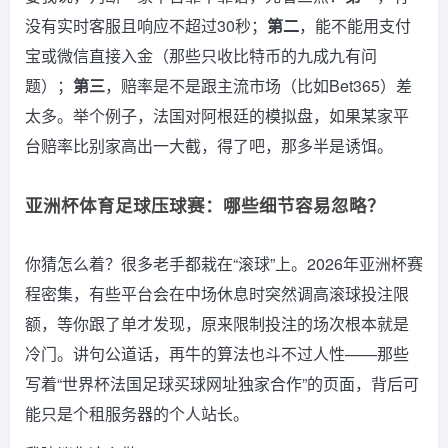
没有实时客服且响应不超过30秒；
第二
，能不能用支付
宝或微信直接入金（那些只收比特币的九成九有问
题）；
第三
，赔率是不是跟主流市场（比如Bet365）差
太多。举个例子，法国对阿根廷的模拟盘，如果某家平
台赔率比别家高出一大截，得了吧，那多半是诱饵。
亚洲杯体育足球压球赛：哪些细节容易忽略？
你猜怎么着？很多老手都栽在“滚球”上。2026年亚洲杯赛
程密集，有些平台会在中场休息时突然调高滚球投注限
额，等你跟了单才发现，原来限制投注的场次根本就是
冷门。讲句公道话，再牛的算法也斗不过人性——那些
写着“世界杯法国足球买球网址独家合作”的页面，背后可
能只是个租服务器的个人站长。