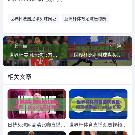
世界杯法国足球买球网址
亚洲杯体育足球压球赛
上一篇
下一篇
世界杯美国压球官方！2026年竞猜全攻略与深度解析
世界杯比利时球盘买球网：2026年最新动态与高手心得
相关文章
日博买球网高清比赛直播
世界杯体育直播观赛视频直
网，2026年看球赛到底该
播网站：2026年看球新姿