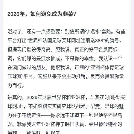
2026年，如何避免成为韭菜？
哦对了，还有一点很重要：别信所谓的“返水”套路。有些
平台打出“世界杯法国足球买球网址注册送888”的旗号，
但提现门槛设得奇高。照我说，真正的好平台反而低
调，它们赚的是流水抽成，不是你的本金。我认识一个
在澳门做过的朋友，他跟我说，正规的“亚洲杯体育足球
压球赛”平台，客服从来不会主动推销，反而会提醒你量
力而行。
讲真的，2026年这届世界杯和亚洲杯，与其花时间找“买
球网址”，不如踏踏实实研究球队战术。毕竟，足球的魅
力在于不确定性——你永远不知道下一秒是绝杀还是乌
龙。就像我去年亚洲杯押了韩国队赢，结果被沙特补时
逆转……那滋味，别提了。